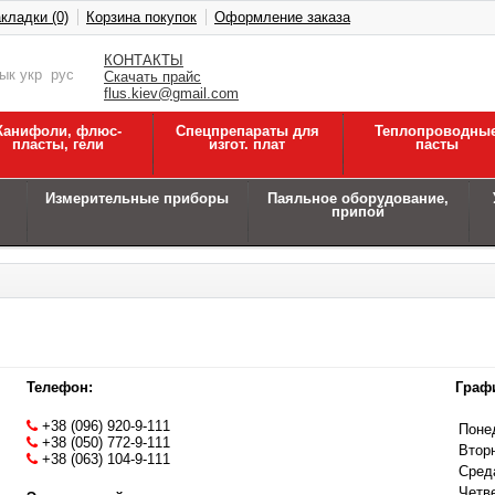
кладки (0)
Корзина покупок
Оформление заказа
КОНТАКТЫ
зык
укр
рус
Скачать прайс
flus.kiev@gmail.com
Канифоли, флюс-
Спецпрепараты для
Теплопроводны
пласты, гели
изгот. плат
пасты
Измерительные приборы
Паяльное оборудование,
припой
Телефон:
Граф
+38 (096) 920-9-111
Поне
+38 (050) 772-9-111
Втор
+38 (063) 104-9-111
Сред
Четв