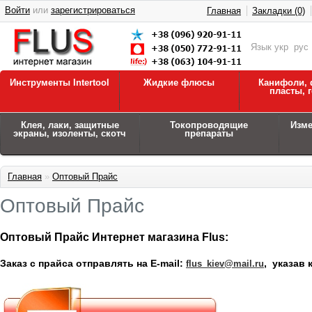
Войти
или
зарегистрироваться
Главная
Закладки (0)
Язык
укр
рус
Инструменты Intertool
Жидкие флюсы
Канифоли, 
пласты, 
Клея, лаки, защитные
Токопроводящие
Изм
экраны, изоленты, скотч
препараты
Главная
»
Оптовый Прайс
Оптовый Прайс
Оптовый Прайс Интернет магазина Flus:
Заказ с прайса отправлять на E-mail:
, указав 
flus_kiev@mail.ru