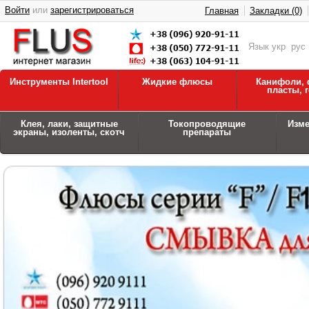
Войти
или
зарегистрироваться
Главная
Закладки (0)
Язык
укр
рус
Инструменты Intertool
Жидкие флюсы
Канифоли, 
пласты, 
Клея, лаки, защитные
Токопроводящие
Изм
экраны, изоленты, скотч
препараты