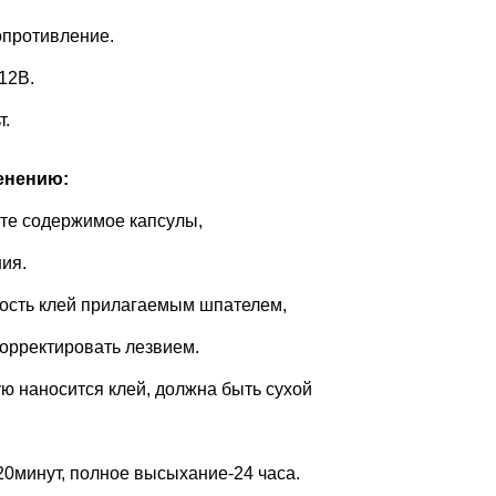
опротивление.
12В.
т.
енению:
те содержимое капсулы,
ия.
ность клей прилагаемым шпателем,
орректировать лезвием.
ю наносится клей, должна быть сухой
20минут, полное высыхание-24 часа.