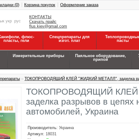
кладки (0)
Корзина покупок
Оформление заказа
КОНТАКТЫ
зык
укр
рус
Скачать прайс
flus.kiev@gmail.com
Канифоли, флюс-
Спецпрепараты для
Теплопроводны
пласты, гели
изгот. плат
пасты
Измерительные приборы
Паяльное оборудование,
припой
 препараты
»
ТОКОПРОВОДЯЩИЙ КЛЕЙ "ЖИДКИЙ МЕТАЛЛ", заделка разрыв
ТОКОПРОВОДЯЩИЙ КЛЕЙ 
заделка разрывов в цепях 
автомобилей, Украина
Производитель:
Украина
Артикул:
18031