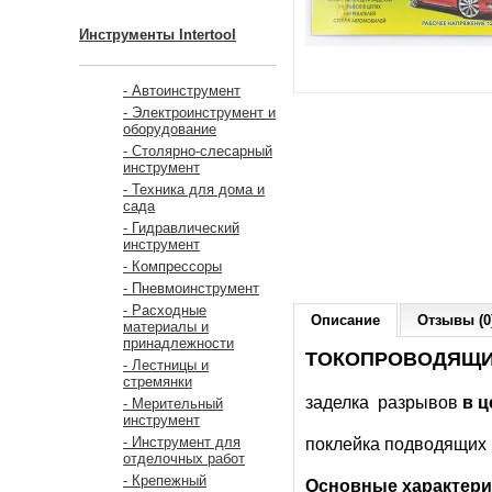
Инструменты Intertool
- Автоинструмент
- Электроинструмент и
оборудование
- Столярно-слесарный
инструмент
- Техника для дома и
сада
- Гидравлический
инструмент
- Компрессоры
- Пневмоинструмент
- Расходные
Описание
Отзывы (0
материалы и
принадлежности
ТОКОПРОВОДЯЩИ
- Лестницы и
стремянки
заделка разрывов
в ц
- Мерительный
инструмент
- Инструмент для
поклейка подводящих 
отделочных работ
- Крепежный
Основные характери