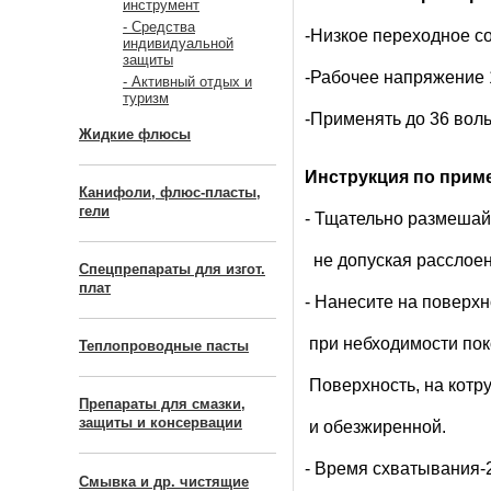
инструмент
- Средства
-Низкое переходное с
индивидуальной
защиты
-Рабочее напряжение 
- Активный отдых и
туризм
-Применять до 36 воль
Жидкие флюсы
Инструкция по прим
Канифоли, флюс-пласты,
гели
- Тщательно размешай
не допуская расслоен
Спецпрепараты для изгот.
плат
- Нанесите на поверх
при небходимости пок
Теплопроводные пасты
Поверхность, на котру
Препараты для смазки,
защиты и консервации
и обезжиренной.
- Время схватывания-
Смывка и др. чистящие