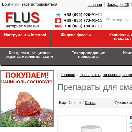
Войти
или
зарегистрироваться
Главная
Закладки (0)
Язык
укр
рус
Инструменты Intertool
Жидкие флюсы
Канифоли, 
пласты, 
Клея, лаки, защитные
Токопроводящие
Изм
экраны, изоленты, скотч
препараты
Главная
»
Препараты для смазки, защи
Препараты для сма
Вид:
Список
/
Сетка
Сравнени
А
К