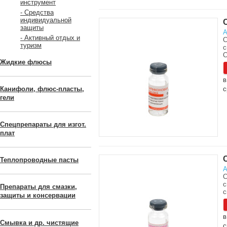
инструмент
- Средства
индивидуальной
защиты
А
- Активный отдых и
С
туризм
с
С
Жидкие флюсы
в
Канифоли, флюс-пласты,
с
гели
Спецпрепараты для изгот.
плат
Теплопроводные пасты
А
С
с
Препараты для смазки,
с
защиты и консервации
в
Смывка и др. чистящие
с