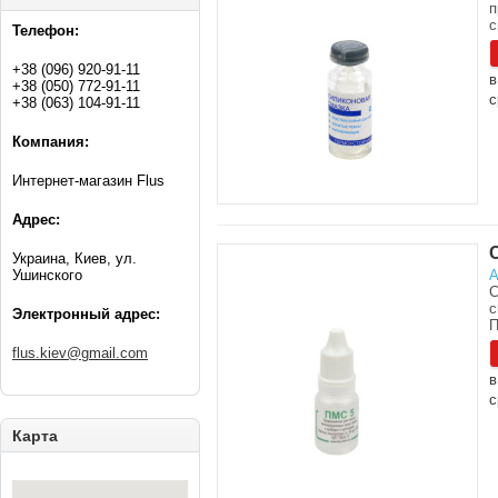
п
с
Телефон:
+38 (096) 920-91-11
в
+38 (050) 772-91-11
с
+38 (063) 104-91-11
Компания:
Интернет-магазин Flus
Адрес:
Украина, Киев, ул.
Ушинского
А
С
с
Электронный адрес:
П
flus.kiev@gmail.com
в
с
Карта