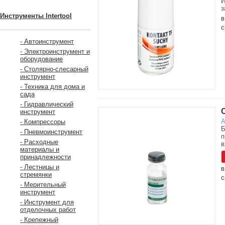
И
з
Инструменты Intertool
в
с
- Автоинструмент
- Электроинструмент и
оборудование
- Столярно-слесарный
инструмент
- Техника для дома и
сада
- Гидравлический
инструмент
А
- Компрессоры
Б
- Пневмоинструмент
п
- Расходные
в
материалы и
принадлежности
- Лестницы и
в
стремянки
с
- Мерительный
инструмент
- Инструмент для
отделочных работ
- Крепежный