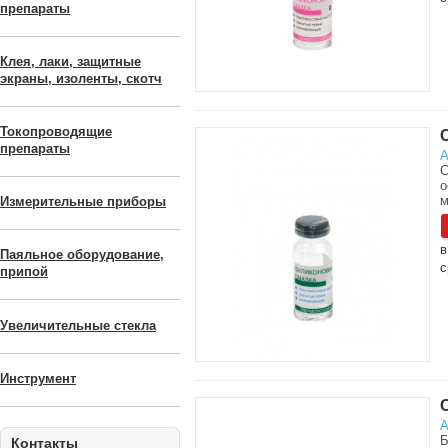
препараты
Клея, лаки, защитные
экраны, изоленты, скотч
Токопроводящие
препараты
А
С
о
м
Измерительные приборы
в
Паяльное оборудование,
с
припой
Увеличительные стекла
Инструмент
А
Б
Контакты