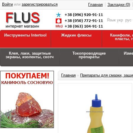
Войти
или
зарегистрироваться
Главная
Закладки (0)
Язык
укр
рус
Инструменты Intertool
Жидкие флюсы
Канифоли, 
пласты, 
Клея, лаки, защитные
Токопроводящие
Изм
экраны, изоленты, скотч
препараты
Главная
»
Препараты для смазки, защи