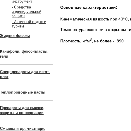
инструмент
Основные характеристики:
- Средства
индивидуальной
защиты
Кинематическая вязкость при 40°С,
- Активный отдых и
туризм
Температура вспышки в открытом тиг
Жидкие флюсы
3
Плотность, кг/м
, не бо
Канифоли, флюс-пласты,
гели
Спецпрепараты для изгот.
плат
Теплопроводные пасты
Препараты для смазки,
защиты и консервации
Смывка и др. чистящие