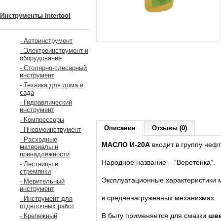
Инструменты Intertool
- Автоинструмент
- Электроинструмент и
оборудование
- Столярно-слесарный
инструмент
- Техника для дома и
сада
- Гидравлический
инструмент
- Компрессоры
Описание
Отзывы (0)
- Пневмоинструмент
- Расходные
МАСЛО И-20А
входит в группу неф
материалы и
принадлежности
Народное название – “Веретенка”.
- Лестницы и
стремянки
Эксплуатационные характеристики м
- Мерительный
инструмент
в средненагруженных механизмах.
- Инструмент для
отделочных работ
В быту применяется для смазки
шве
- Крепежный