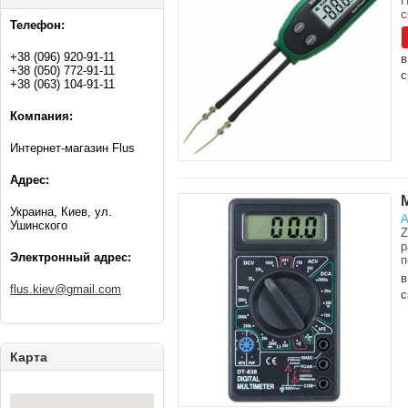
Н
с
Телефон:
+38 (096) 920-91-11
в
+38 (050) 772-91-11
с
+38 (063) 104-91-11
Компания:
Интернет-магазин Flus
Адрес:
Украина, Киев, ул.
А
Ушинского
Z
р
Электронный адрес:
п
в
flus.kiev@gmail.com
с
Карта