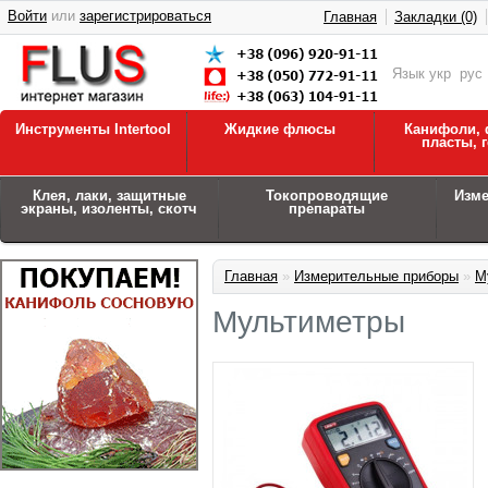
Войти
или
зарегистрироваться
Главная
Закладки (0)
Язык
укр
рус
Инструменты Intertool
Жидкие флюсы
Канифоли, 
пласты, 
Клея, лаки, защитные
Токопроводящие
Изм
экраны, изоленты, скотч
препараты
Главная
»
Измерительные приборы
»
М
Мультиметры