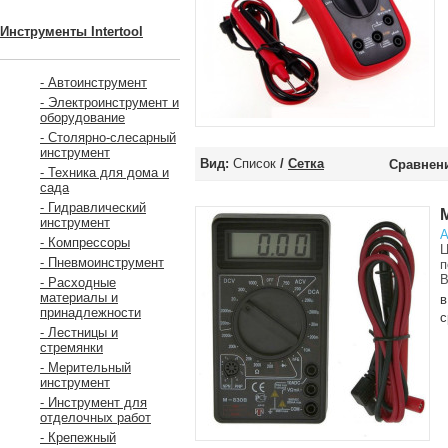
Инструменты Intertool
- Автоинструмент
- Электроинструмент и
оборудование
- Столярно-слесарный
инструмент
Вид:
Список
/
Сетка
Сравнени
- Техника для дома и
сада
- Гидравлический
инструмент
А
- Компрессоры
Ц
- Пневмоинструмент
п
В
- Расходные
материалы и
в
принадлежности
с
- Лестницы и
стремянки
- Мерительный
инструмент
- Инструмент для
отделочных работ
- Крепежный