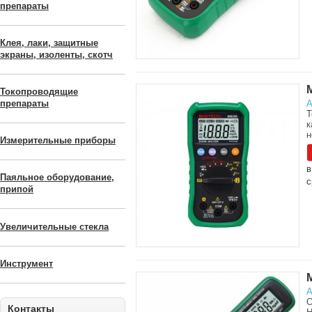
препараты
Клея, лаки, защитные
экраны, изоленты, скотч
Токопроводящие
А
препараты
Т
к
н
Измерительные приборы
в
Паяльное оборудование,
с
припой
Увеличительные стекла
Инструмент
А
О
Контакты