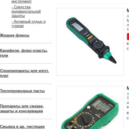
инструмент
- Средства
индивидуальной
защиты
А
М
- Активный отдых и
л
туризм
т
Жидкие флюсы
в
с
Канифоли, флюс-пласты,
гели
Спецпрепараты для изгот.
плат
Теплопроводные пасты
А
Т
и
Препараты для смазки,
в
защиты и консервации
в
с
Смывка и др. чистящие