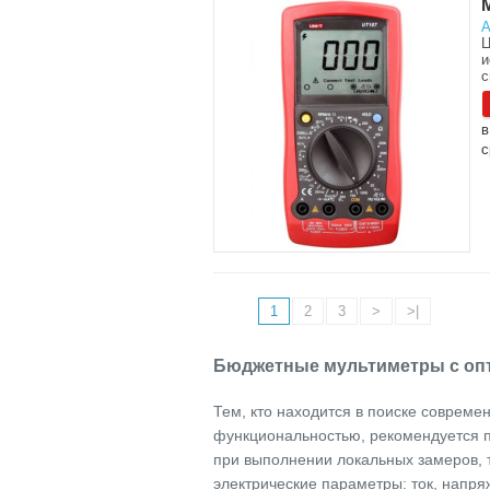
А
Ц
и
с
в
с
1
2
3
>
>|
Бюджетные мультиметры с оп
Тем, кто находится в поиске совреме
функциональностью, рекомендуется п
при выполнении локальных замеров, 
электрические параметры: ток, напря