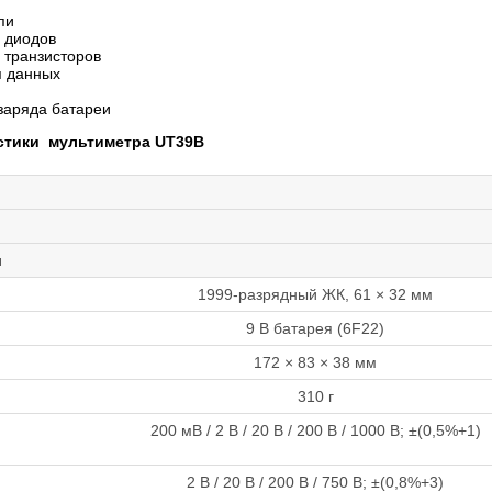
пи
 диодов
 транзисторов
я данных
заряда батареи
стики мультиметра UT39B
и
1999-разрядный ЖК, 61 × 32 мм
9 В батарея (6F22)
172 × 83 × 38 мм
310 г
200 мВ / 2 В / 20 В / 200 В / 1000 В; ±(0,5%+1)
2 В / 20 В / 200 В / 750 В; ±(0,8%+3)