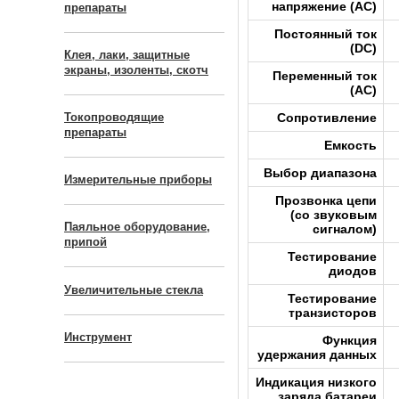
напряжение (AC)
препараты
Постоянный ток
(DC)
Клея, лаки, защитные
экраны, изоленты, скотч
Переменный ток
(AC)
Сопротивление
Токопроводящие
препараты
Емкость
Выбор диапазона
Измерительные приборы
Прозвонка цепи
(со звуковым
Паяльное оборудование,
сигналом)
припой
Тестирование
диодов
Увеличительные стекла
Тестирование
транзисторов
Инструмент
Функция
удержания данных
Индикация низкого
заряда батареи