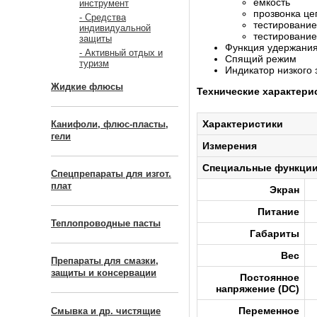
емкость
инструмент
прозвонка це
- Средства
тестирование
индивидуальной
тестирование
защиты
Функция удержани
- Активный отдых и
Спящий режим
туризм
Индикатор низкого 
Жидкие флюсы
Технические характери
Характеристики
Канифоли, флюс-пласты,
гели
Измерения
Специальные функци
Спецпрепараты для изгот.
плат
Экран
Питание
Теплопроводные пасты
Габариты
Вес
Препараты для смазки,
защиты и консервации
Постоянное
напряжение (DC)
Переменное
Смывка и др. чистящие