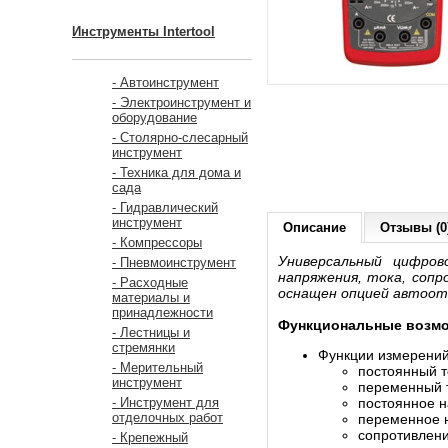
Инструменты Intertool
- Автоинструмент
- Электроинструмент и
оборудование
- Столярно-слесарный
инструмент
- Техника для дома и
сада
- Гидравлический
инструмент
Описание
Отзывы (0
- Компрессоры
Универсальный цифров
- Пневмоинструмент
напряжения, тока, сопр
- Расходные
оснащен опцией автоот
материалы и
принадлежности
Функциональные возмо
- Лестницы и
стремянки
Функции измерений
- Мерительный
постоянный т
инструмент
переменный 
постоянное 
- Инструмент для
отделочных работ
переменное 
сопротивлен
- Крепежный