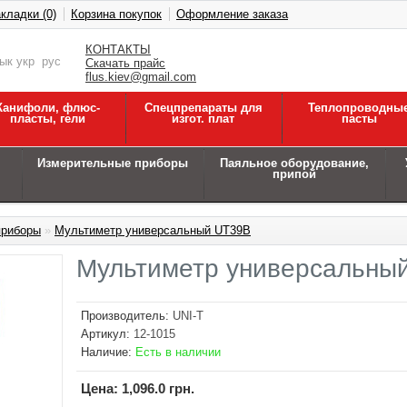
кладки (0)
Корзина покупок
Оформление заказа
КОНТАКТЫ
зык
укр
рус
Скачать прайс
flus.kiev@gmail.com
Канифоли, флюс-
Спецпрепараты для
Теплопроводны
пласты, гели
изгот. плат
пасты
Измерительные приборы
Паяльное оборудование,
припой
приборы
»
Мультиметр универсальный UT39B
Мультиметр универсальны
Производитель:
UNI-T
Артикул:
12-1015
Наличие:
Есть в наличии
Цена:
1,096.0 грн.