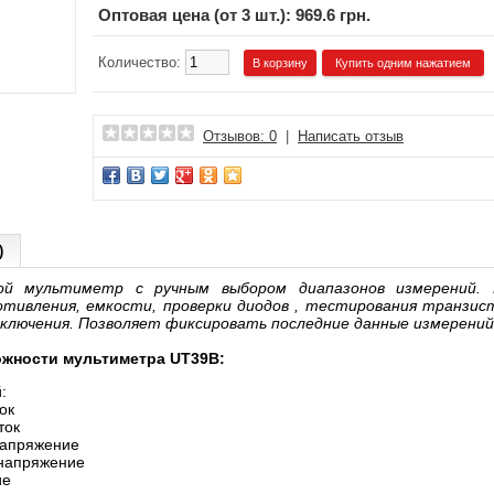
Оптовая цена (от 3 шт.): 969.6 грн.
Количество:
Купить одним нажатием
Отзывов: 0
|
Написать отзыв
)
ой мультиметр с ручным выбором диапазонов измерений.
отивления, емкости, проверки диодов , тестирования транзис
ключения. Позволяет фиксировать последние данные измерений
жности мультиметра UT39B:
:
ок
ток
напряжение
напряжение
ие