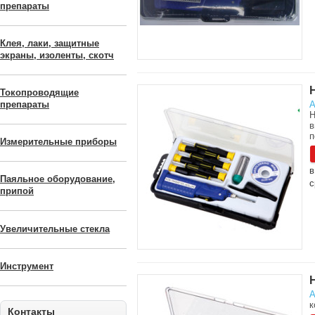
препараты
Клея, лаки, защитные
экраны, изоленты, скотч
Токопроводящие
А
препараты
Н
в
п
Измерительные приборы
в
Паяльное оборудование,
с
припой
Увеличительные стекла
Инструмент
А
к
Контакты