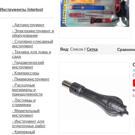
Инструменты Intertool
- Автоинструмент
- Электроинструмент и
оборудование
- Столярно-слесарный
инструмент
Вид:
Список
/
Сетка
Сравнени
- Техника для дома и
сада
- Гидравлический
инструмент
А
- Компрессоры
С
- Пневмоинструмент
- Расходные
материалы и
в
принадлежности
с
- Лестницы и
стремянки
- Мерительный
инструмент
- Инструмент для
отделочных работ
- Крепежный