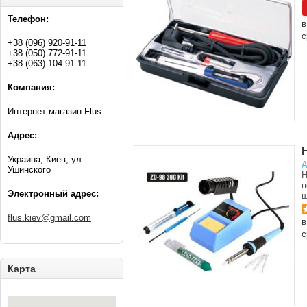
Телефон:
в
с
+38 (096) 920-91-11
+38 (050) 772-91-11
+38 (063) 104-91-11
Компания:
Интернет-магазин Flus
Адрес:
Украина, Киев, ул.
А
Ушинского
Н
п
Электронный адрес:
щ
flus.kiev@gmail.com
в
с
Карта