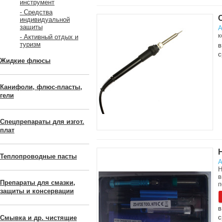
инструмент
- Средства
индивидуальной
защиты
А
к
- Активный отдых и
туризм
в
с
Жидкие флюсы
Канифоли, флюс-пласты,
гели
Спецпрепараты для изгот.
плат
Теплопроводные пасты
А
Н
в
Препараты для смазки,
п
защиты и консервации
в
с
Смывка и др. чистящие