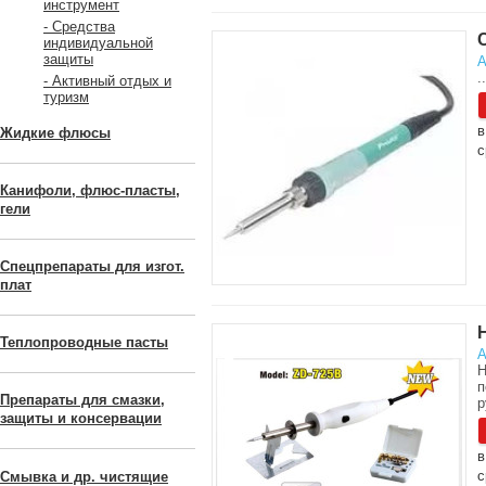
инструмент
- Средства
индивидуальной
защиты
А
..
- Активный отдых и
туризм
в
Жидкие флюсы
с
Канифоли, флюс-пласты,
гели
Спецпрепараты для изгот.
плат
Теплопроводные пасты
А
Н
п
Препараты для смазки,
р
защиты и консервации
в
с
Смывка и др. чистящие