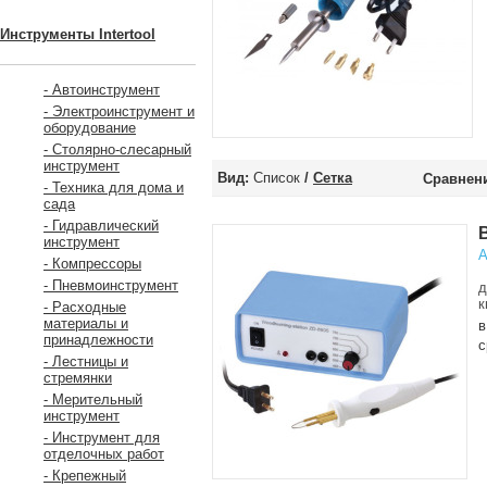
Инструменты Intertool
- Автоинструмент
- Электроинструмент и
оборудование
- Столярно-слесарный
инструмент
Вид:
Список
/
Сетка
Сравнени
- Техника для дома и
сада
- Гидравлический
инструмент
А
- Компрессоры
В
- Пневмоинструмент
д
к
- Расходные
материалы и
в
принадлежности
с
- Лестницы и
стремянки
- Мерительный
инструмент
- Инструмент для
отделочных работ
- Крепежный