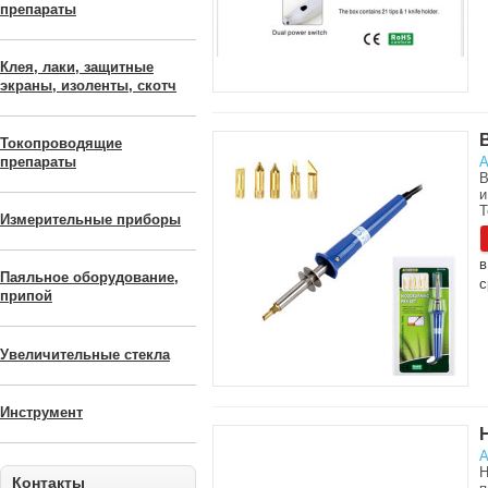
препараты
Клея, лаки, защитные
экраны, изоленты, скотч
Токопроводящие
А
препараты
В
и
Т
Измерительные приборы
в
Паяльное оборудование,
с
припой
Увеличительные стекла
Инструмент
А
Н
Контакты