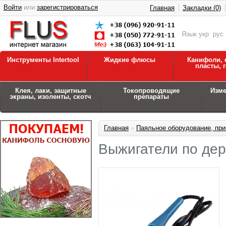
Войти
или
зарегистрироваться
Главная
Закладки (0)
Язык
укр
рус
Инструменты Intertool
Жидкие флюсы
Канифоли, 
пласты, 
Клея, лаки, защитные
Токопроводящие
Изм
экраны, изоленты, скотч
препараты
Главная
»
Паяльное оборудование, при
Выжигатели по дер