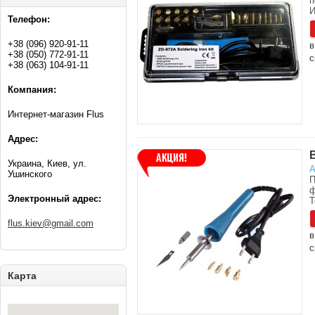
п
И
Телефон:
+38 (096) 920-91-11
в
+38 (050) 772-91-11
с
+38 (063) 104-91-11
Компания:
Интернет-магазин Flus
Адрес:
Украина, Киев, ул.
А
Ушинского
П
ф
Электронный адрес:
Т
flus.kiev@gmail.com
в
с
Карта