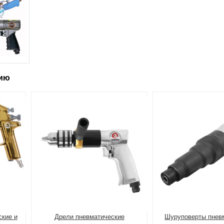
рию
ские и
Дрели пневматические
Шуруповерты пнев