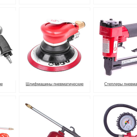
ие
Шлифмашины пневматические
Степлеры пневма