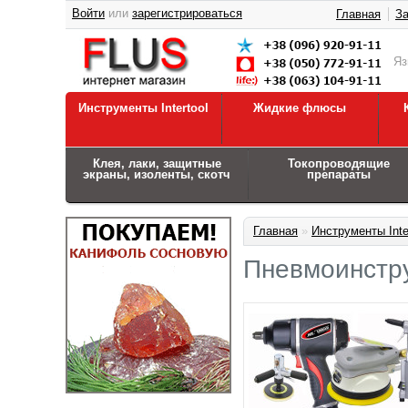
Войти
или
зарегистрироваться
Главная
За
Я
Инструменты Intertool
Жидкие флюсы
Клея, лаки, защитные
Токопроводящие
экраны, изоленты, скотч
препараты
Главная
»
Инструменты Inte
Пневмоинстр