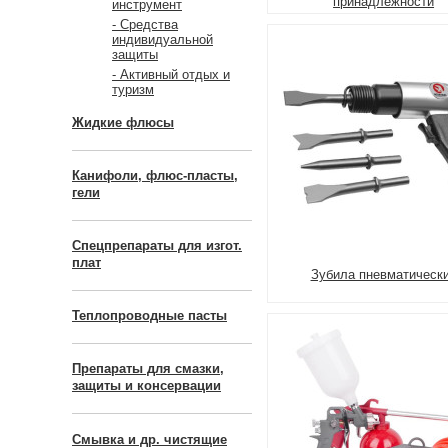
принадлежности
инструмент
- Средства
индивидуальной
защиты
- Активный отдых и
туризм
Жидкие флюсы
Канифоли, флюс-пласты,
гели
Спецпрепараты для изгот.
плат
Зубила пневматическ
Теплопроводные пасты
Препараты для смазки,
защиты и консервации
Смывка и др. чистящие