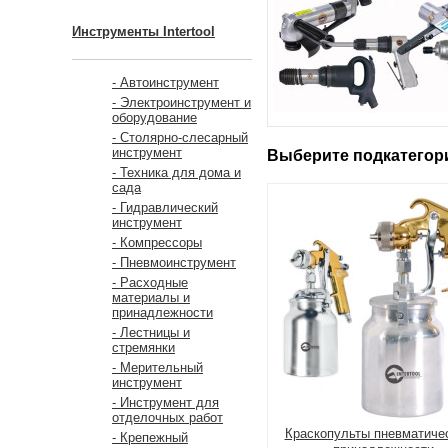
Инструменты Intertool
- Автоинструмент
- Электроинструмент и
оборудование
- Столярно-слесарный
инструмент
Выберите подкатего
- Техника для дома и
сада
- Гидравлический
инструмент
- Компрессоры
- Пневмоинструмент
- Расходные
материалы и
принадлежности
- Лестницы и
стремянки
- Мерительный
инструмент
- Инструмент для
отделочных работ
Краскопульты пневматиче
- Крепежный