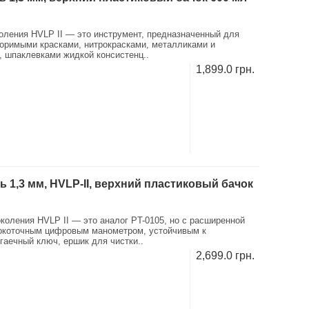
оления HVLP II — это инструмент, предназначенный для
воримыми красками, нитрокрасками, металликами и
, шпаклевками жидкой консистенц..
1,899.0 грн.
1,3 мм, HVLP-II, верхний пластиковый бачок
оления HVLP II — это аналог PT-0105, но с расширенной
ысокоточным цифровым манометром, устойчивым к
гаечный ключ, ершик для чистки..
2,699.0 грн.