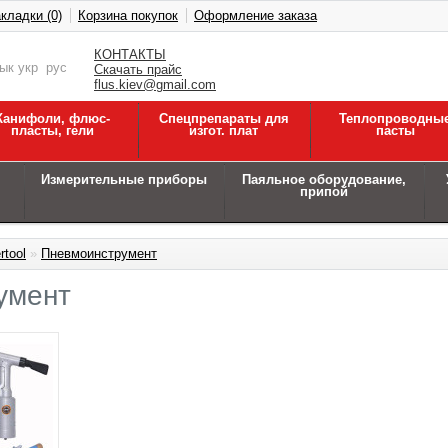
кладки (0)
Корзина покупок
Оформление заказа
КОНТАКТЫ
зык
укр
рус
Скачать прайс
flus.kiev@gmail.com
Канифоли, флюс-
Спецпрепараты для
Теплопроводны
пласты, гели
изгот. плат
пасты
Измерительные приборы
Паяльное оборудование,
припой
rtool
»
Пневмоинструмент
умент