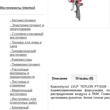
Инструменты Intertool
- Автоинструмент
- Электроинструмент и
оборудование
- Столярно-слесарный
инструмент
- Техника для дома и
сада
- Гидравлический
инструмент
- Компрессоры
- Пневмоинструмент
- Расходные
материалы и
принадлежности
Описание
Отзывы (0)
- Лестницы и
стремянки
Краскопульт LVLP TEFLON PT-0144 -
взаимозаменяемыми форсунками, ко
- Мерительный
распределение воздуха и ЛКМ. Главн
инструмент
эргономика рукоятки, более точное ра
- Инструмент для
отделочных работ
- Крепежный