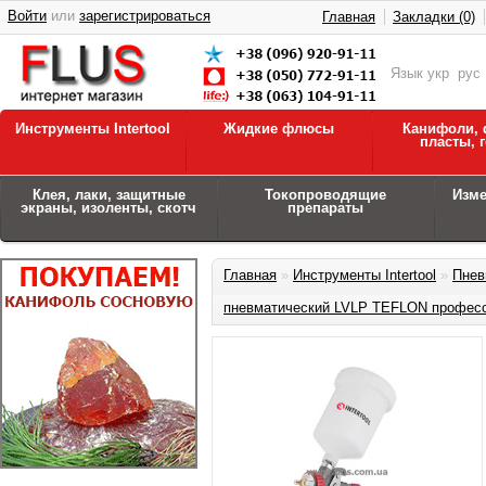
Войти
или
зарегистрироваться
Главная
Закладки (0)
Язык
укр
рус
Инструменты Intertool
Жидкие флюсы
Канифоли, 
пласты, 
Клея, лаки, защитные
Токопроводящие
Изм
экраны, изоленты, скотч
препараты
Главная
»
Инструменты Intertool
»
Пнев
пневматический LVLP TEFLON професс