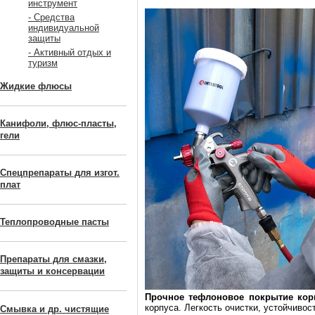
инструмент
- Средства
индивидуальной
защиты
- Активный отдых и
туризм
Жидкие флюсы
Канифоли, флюс-пласты,
гели
Спецпрепараты для изгот.
плат
Теплопроводные пасты
Препараты для смазки,
защиты и консервации
Прочное тефлоновое покрытие кор
корпуса. Легкость очистки, устойчивос
Смывка и др. чистящие