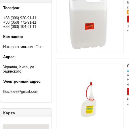
а
у
Телефон:
+38 (096) 920-91-11
+38 (050) 772-91-11
в
+38 (063) 104-91-11
с
Компания:
Интернет-магазин Flus
Адрес:
Украина, Киев, ул.
Ушинского
А
А
Н
Электронный адрес:
н
flus.kiev@gmail.com
в
с
Карта