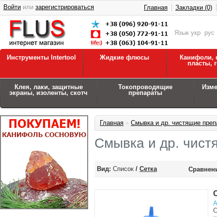
Войти
или
зарегистрироваться
Главная
Закладки (0)
Язык
укр
рус
Инструменты Intertool
Жидкие флюсы
Канифоли, 
пласты, 
Клея, лаки, защитные
Токопроводящие
Изм
экраны, изоленты, скотч
препараты
Главная
»
Смывка и др. чистящие преп
Смывка и др. чист
Вид:
Список
/
Сетка
Сравнени
А
С