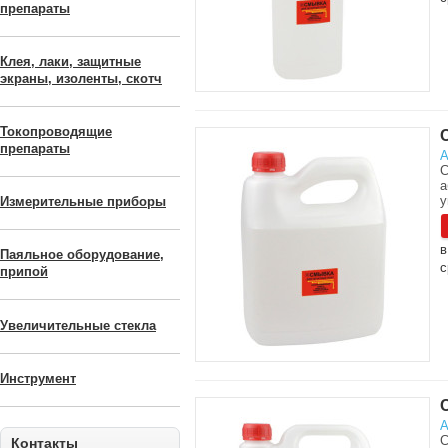
препараты
Клея, лаки, защитные
экраны, изоленты, скотч
Токопроводящие
препараты
А
С
а
у
Измерительные приборы
в
Паяльное оборудование,
с
припой
Увеличительные стекла
Инструмент
А
С
Контакты