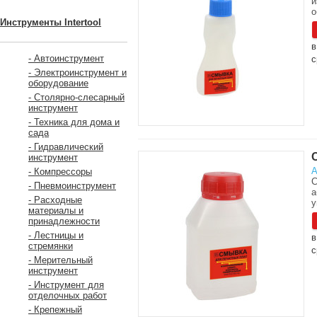
и
о
Инструменты Intertool
в
- Автоинструмент
с
- Электроинструмент и
оборудование
- Столярно-слесарный
инструмент
- Техника для дома и
сада
- Гидравлический
инструмент
А
- Компрессоры
С
- Пневмоинструмент
а
- Расходные
у
материалы и
принадлежности
- Лестницы и
в
стремянки
с
- Мерительный
инструмент
- Инструмент для
отделочных работ
- Крепежный