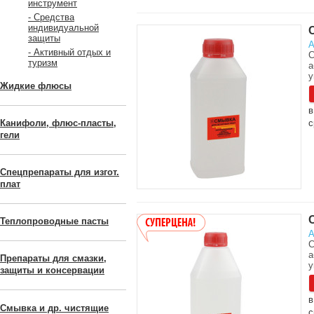
инструмент
- Средства
индивидуальной
защиты
А
- Активный отдых и
С
туризм
а
у
Жидкие флюсы
в
Канифоли, флюс-пласты,
с
гели
Спецпрепараты для изгот.
плат
Теплопроводные пасты
А
С
а
Препараты для смазки,
у
защиты и консервации
в
Смывка и др. чистящие
с