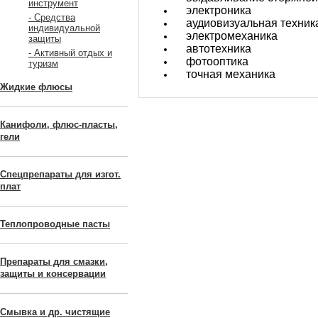
инструмент
электроника
- Средства
аудиовизуальная техник
индивидуальной
электромеханика
защиты
автотехника
- Активный отдых и
фотооптика
туризм
точная механика
Жидкие флюсы
Канифоли, флюс-пласты,
гели
Спецпрепараты для изгот.
плат
Теплопроводные пасты
Препараты для смазки,
защиты и консервации
Смывка и др. чистящие