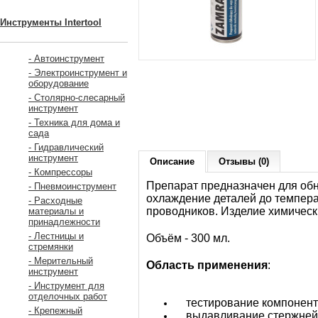
Инструменты Intertool
- Автоинструмент
- Электроинструмент и
оборудование
- Столярно-слесарный
инструмент
- Техника для дома и
сада
- Гидравлический
инструмент
Описание
Отзывы (0)
- Компрессоры
Препарат предназначен для об
- Пневмоинструмент
охлаждение деталей до темпера
- Расходные
проводников. Изделие химическ
материалы и
принадлежности
- Лестницы и
Объём - 300 мл.
стремянки
- Мерительный
Область применения
:
инструмент
- Инструмент для
отделочных работ
тестирование компонент
- Крепежный
выдавливание стержней и