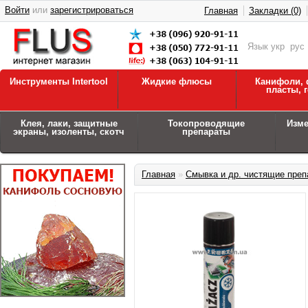
Войти
или
зарегистрироваться
Главная
Закладки (0)
Язык
укр
рус
Инструменты Intertool
Жидкие флюсы
Канифоли, 
пласты, 
Клея, лаки, защитные
Токопроводящие
Изм
экраны, изоленты, скотч
препараты
Главная
»
Смывка и др. чистящие преп