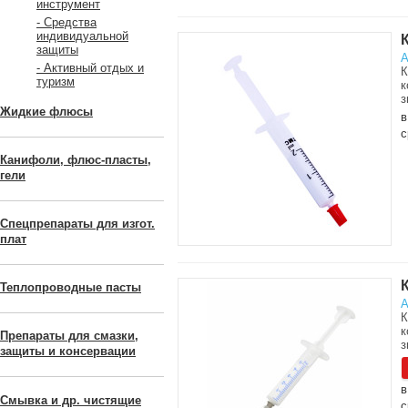
инструмент
- Средства
индивидуальной
защиты
А
- Активный отдых и
К
туризм
к
з
Жидкие флюсы
в
с
Канифоли, флюс-пласты,
гели
Спецпрепараты для изгот.
плат
Теплопроводные пасты
А
К
к
Препараты для смазки,
з
защиты и консервации
в
Смывка и др. чистящие
с