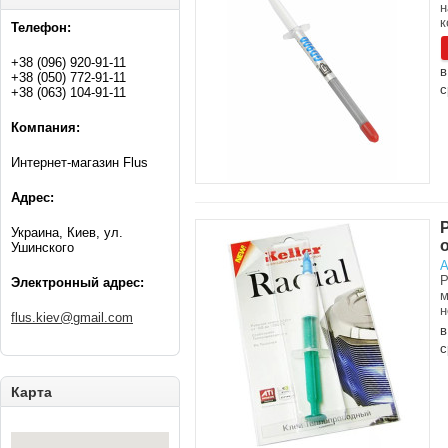
н
к
Телефон:
+38 (096) 920-91-11
в
+38 (050) 772-91-11
с
+38 (063) 104-91-11
Компания:
Интернет-магазин Flus
Адрес:
Украина, Киев, ул.
Ушинского
А
Р
Электронный адрес:
м
н
flus.kiev@gmail.com
в
с
Карта