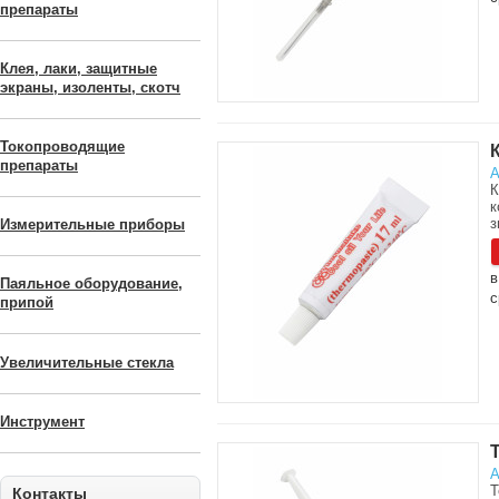
препараты
Клея, лаки, защитные
экраны, изоленты, скотч
Токопроводящие
препараты
А
К
к
з
Измерительные приборы
в
Паяльное оборудование,
с
припой
Увеличительные стекла
Инструмент
А
Т
Контакты