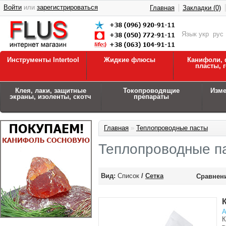
Войти
или
зарегистрироваться
Главная
Закладки (0)
Язык
укр
рус
Инструменты Intertool
Жидкие флюсы
Канифоли, 
пласты, 
Клея, лаки, защитные
Токопроводящие
Изм
экраны, изоленты, скотч
препараты
Главная
»
Теплопроводные пасты
Теплопроводные п
Вид:
Список
/
Сетка
Сравнени
А
К