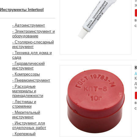
т
з
Инструменты Intertool
в
- Автоинструмент
с
- Электроинструмент и
оборудование
- Столярно-слесарный
инструмент
- Техника для дома и
сада
- Гидравлический
инструмент
А
- Компрессоры
К
- Пневмоинструмент
д
- Расходные
т
материалы и
принадлежности
- Лестницы и
в
стремянки
с
- Мерительный
инструмент
- Инструмент для
отделочных работ
- Крепежный