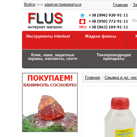
Войти
или
зарегистрироваться
Главная
За
Я
Инструменты Intertool
Жидкие флюсы
Клея, лаки, защитные
Токопроводящие
экраны, изоленты, скотч
препараты
Главная
»
Смывка и др. чи