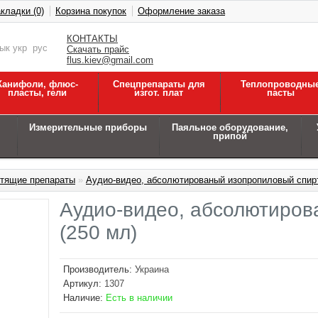
кладки (0)
Корзина покупок
Оформление заказа
КОНТАКТЫ
зык
укр
рус
Скачать прайс
flus.kiev@gmail.com
Канифоли, флюс-
Спецпрепараты для
Теплопроводны
пласты, гели
изгот. плат
пасты
Измерительные приборы
Паяльное оборудование,
припой
стящие препараты
»
Аудио-видео, абсолютированый изопропиловый спирт
Аудио-видео, абсолютиров
(250 мл)
Производитель:
Украина
Артикул:
1307
Наличие:
Есть в наличии