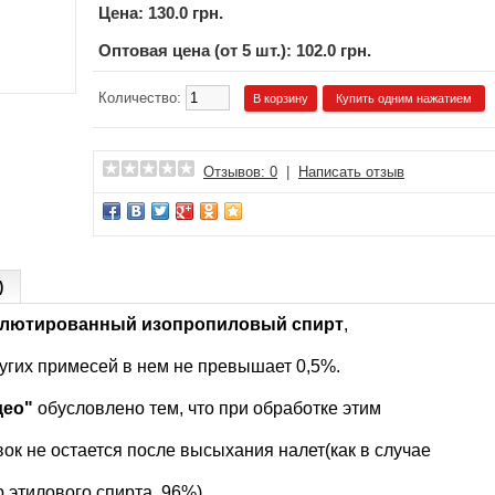
Цена:
130.0 грн.
Оптовая цена (от 5 шт.): 102.0 грн.
Количество:
Купить одним нажатием
Отзывов: 0
|
Написать отзыв
)
олютированный изопропиловый спирт
,
ругих
примесей в нем не превышает 0,5%.
део"
обусловлено тем, что при обработке этим
вок не остается после
высыхания налет(как в случае
 этилового спирта, 96%).