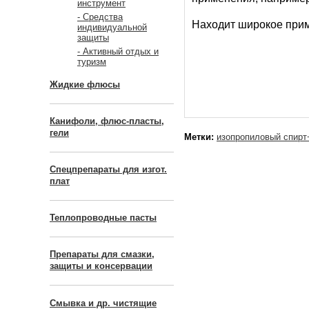
инструмент
- Средства
Находит широкое при
индивидуальной
защиты
- Активный отдых и
туризм
Жидкие флюсы
Канифоли, флюс-пласты,
гели
Метки:
изопропиловый спирт
Спецпрепараты для изгот.
плат
Теплопроводные пасты
Препараты для смазки,
защиты и консервации
Смывка и др. чистящие