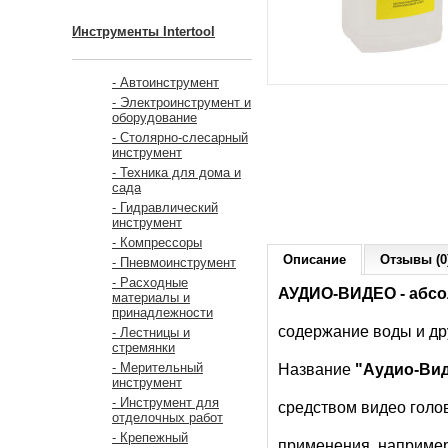
Инструменты Intertool
- Автоинструмент
- Электроинструмент и
оборудование
- Столярно-слесарный
инструмент
- Техника для дома и
сада
- Гидравлический
инструмент
- Компрессоры
Описание
Отзывы (0
- Пневмоинструмент
- Расходные
АУДИО-ВИДЕО - абс
материалы и
принадлежности
содержание воды
и д
- Лестницы и
стремянки
- Мерительный
Название
"Аудио-Ви
инструмент
- Инструмент для
средством видео голо
отделочных работ
- Крепежный
применения, например