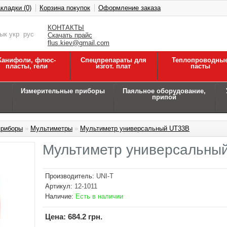
кладки (0)
Корзина покупок
Оформление заказа
КОНТАКТЫ
зык
укр
рус
Скачать прайс
flus.kiev@gmail.com
Канифоли, флюс-
Спецпрепараты для
Теплопроводны
пласты, гели
изгот. плат
пасты
Измерительные приборы
Паяльное оборудование,
припой
приборы
»
Мультиметры
»
Мультиметр универсальный UT33B
Мультиметр универсальны
Производитель:
UNI-T
Артикул:
12-1011
Наличие:
Есть в наличии
Цена:
684.2 грн.