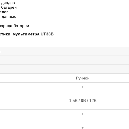
 диодов
 батарей
елов
я данных
заряда батареи
стики мультиметра UT33B
и
Ручной
+
1,5В / 9В / 12В
+
+