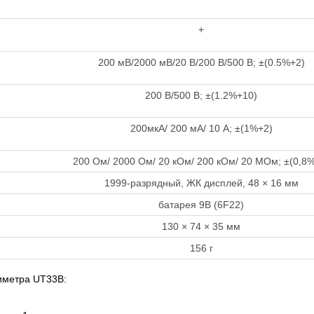
+
200 мВ/2000 мВ/20 В/200 В/500 В; ±(0.5%+2)
200 В/500 В; ±(1.2%+10)
200мкА/ 200 мА/ 10 A; ±(1%+2)
200 Ом/ 2000 Ом/ 20 кОм/ 200 кОм/ 20 MОм; ±(0,8
1999-разрядный, ЖК дисплей, 48 × 16 мм
батарея 9В (6F22)
130 × 74 × 35 мм
156 г
иметра UT33В: