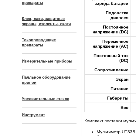
препараты
заряда батареи
Подсветка
дисплея
Клея, лаки, защитные
экраны, изоленты, скотч
Постоянное
напряжение (DC)
Токопроводящие
Переменное
препараты
напряжение (AC)
Постоянный ток
(DC)
Измерительные приборы
Сопротивление
Паяльное оборудование,
Экран
припой
Питание
Габариты
Увеличительные стекла
Вес
Инструмент
Комплект поставки мульт
Мультиметр UT33В