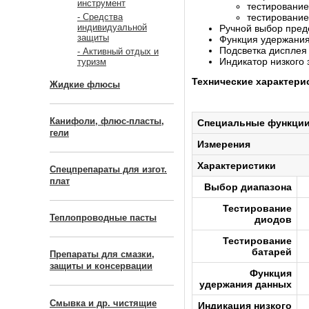
инструмент
тестирование
тестирование
- Средства
индивидуальной
Ручной выбор пред
защиты
Функция удержани
Подсветка дисплея
- Активный отдых и
Индикатор низкого 
туризм
Технические характери
Жидкие флюсы
Канифоли, флюс-пласты,
Специальные функци
гели
Измерения
Характеристики
Спецпрепараты для изгот.
плат
Выбор диапазона
Тестирование
Теплопроводные пасты
диодов
Тестирование
батарей
Препараты для смазки,
защиты и консервации
Функция
удержания данных
Смывка и др. чистящие
Индикация низкого