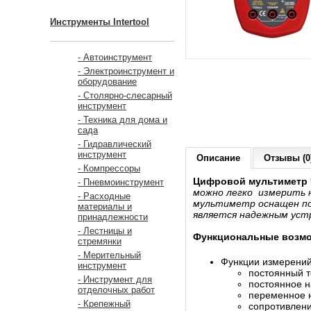
Инструменты Intertool
- Автоинструмент
- Электроинструмент и
оборудование
- Столярно-слесарный
инструмент
- Техника для дома и
сада
- Гидравлический
инструмент
Описание
Отзывы (0
- Компрессоры
Цифровой мультиметр 
- Пневмоинструмент
можно легко измерить н
- Расходные
мультиметр оснащен по
материалы и
является надежным уст
принадлежности
- Лестницы и
Функциональные возмо
стремянки
- Мерительный
Функции измерений
инструмент
постоянный т
- Инструмент для
постоянное 
отделочных работ
переменное 
- Крепежный
сопротивлен