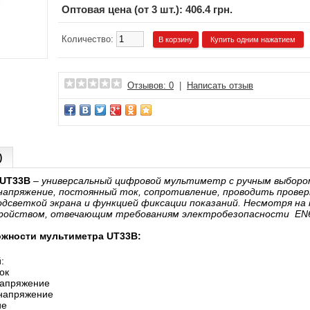
Оптовая цена (от 3 шт.): 406.4 грн.
Количество:
Купить одним нажатием
Отзывов: 0
|
Написать отзыв
)
UT33
B
–
универсальный цифровой мультиметр с ручным выборо
апряжение, постоянный ток, сопротивление, проводить провер
дсветкой экрана и функцией фиксации показаний. Несмотря н
ройством, отвечающим требованиям электробезопасности EN61
жности мультиметра UT33B:
:
ок
напряжение
напряжение
ие