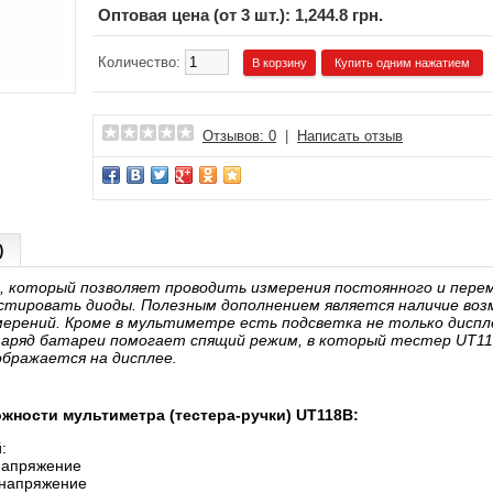
Оптовая цена (от 3 шт.): 1,244.8 грн.
Количество:
Купить одним нажатием
Отзывов: 0
|
Написать отзыв
)
 который позволяет проводить измерения постоянного и перем
естировать диоды. Полезным дополнением является наличие во
ерений. Кроме в мультиметре есть подсветка не только диспле
заряд батареи помогает спящий режим, в который тестер UT11
бражается на дисплее.
ности мультиметра (тестера-ручки) UT118B:
​
напряжение
напряжение