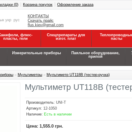
кладки (0)
Корзина покупок
Оформление заказа
КОНТАКТЫ
зык
укр
рус
Скачать прайс
flus.kiev@gmail.com
Канифоли, флюс-
Спецпрепараты для
Теплопроводны
пласты, гели
изгот. плат
пасты
Измерительные приборы
Паяльное оборудование,
припой
приборы
»
Мультиметры
»
Мультиметр UT118B (тестер-ручка)
Мультиметр UT118B (тестер
Производитель:
UNI-T
Артикул:
12-1050
Наличие:
Есть в наличии
Цена:
1,555.0 грн.