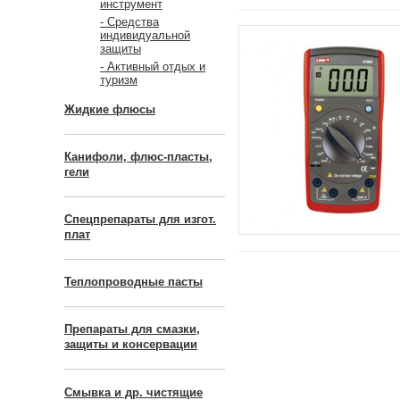
инструмент
- Средства
индивидуальной
защиты
- Активный отдых и
туризм
Жидкие флюсы
Канифоли, флюс-пласты,
гели
Спецпрепараты для изгот.
плат
Теплопроводные пасты
Препараты для смазки,
защиты и консервации
Смывка и др. чистящие