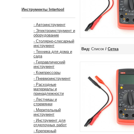
Инструменты Intertool
- Автоинструмент
- Электроинструмент и
оборудование
- Столярно-слесарный
инструмент
Вид:
Список
/
Сетка
- Техника для дома и
сада
- Гидравлический
инструмент
- Компрессоры
- Пневмоинструмент
- Расходные
материалы и
принадлежности
- Лестницы и
стремянки
- Мерительный
инструмент
- Инструмент для
отделочных работ
- Крепежный