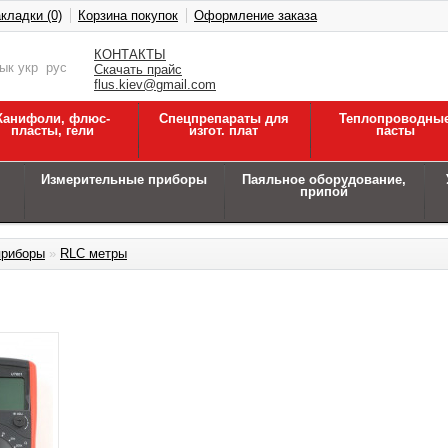
кладки (0)
Корзина покупок
Оформление заказа
КОНТАКТЫ
зык
укр
рус
Скачать прайс
flus.kiev@gmail.com
Канифоли, флюс-
Спецпрепараты для
Теплопроводны
пласты, гели
изгот. плат
пасты
Измерительные приборы
Паяльное оборудование,
припой
приборы
»
RLC метры