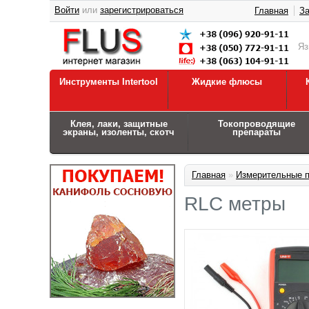
Войти
или
зарегистрироваться
Главная
За
Я
Инструменты Intertool
Жидкие флюсы
Клея, лаки, защитные
Токопроводящие
экраны, изоленты, скотч
препараты
Главная
»
Измерительные 
RLC метры