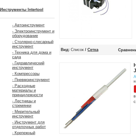
Инструменты Intertool
- Автоинструмент
- Электроинструмент и
оборудование
- Столярно-слесарный
инструмент
Вид:
Список
/
Сетка
Сравнени
- Техника для дома и
сада
- Гидравлический
инструмент
- Компрессоры
А
- Пневмоинструмент
к
- Расходные
материалы и
принадлежности
в
- Лестницы и
с
стремянки
- Мерительный
инструмент
- Инструмент для
отделочных работ
- Крепежный