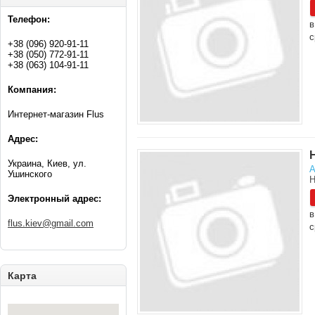
Телефон:
в
с
+38 (096) 920-91-11
+38 (050) 772-91-11
+38 (063) 104-91-11
Компания:
Интернет-магазин Flus
Адрес:
Украина, Киев, ул.
А
Ушинского
Н
Электронный адрес:
в
flus.kiev@gmail.com
с
Карта