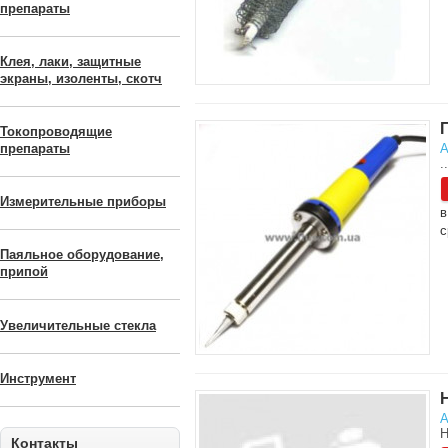
препараты
Клея, лаки, защитные
экраны, изоленты, скотч
Токопроводящие
А
препараты
..
Измерительные приборы
в
с
Паяльное оборудование,
припой
Увеличительные стекла
Инструмент
А
Н
Контакты