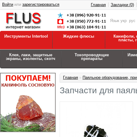
Войти
или
зарегистрироваться
Главная
Закладки (0)
Язык
укр
рус
Инструменты Intertool
Жидкие флюсы
Канифоли, 
пласты, 
Клея, лаки, защитные
Токопроводящие
Изм
экраны, изоленты, скотч
препараты
Главная
»
Паяльное оборудование, при
Запчасти для паял