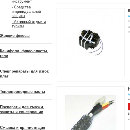
инструмент
- Средства
индивидуальной
защиты
А
к
- Активный отдых и
туризм
в
с
Жидкие флюсы
Канифоли, флюс-пласты,
гели
Спецпрепараты для изгот.
плат
Теплопроводные пасты
А
к
Препараты для смазки,
защиты и консервации
в
с
Смывка и др. чистящие