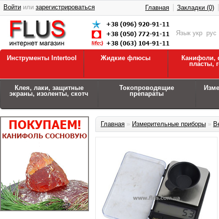
Войти
или
зарегистрироваться
Главная
Закладки (0)
Язык
укр
рус
Инструменты Intertool
Жидкие флюсы
Канифоли, 
пласты, 
Клея, лаки, защитные
Токопроводящие
Изм
экраны, изоленты, скотч
препараты
Главная
»
Измерительные приборы
»
В