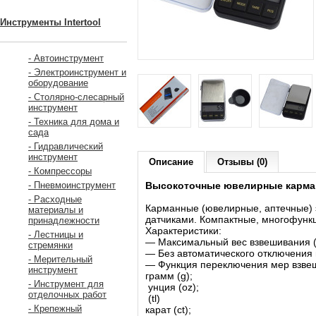
Инструменты Intertool
- Автоинструмент
- Электроинструмент и
оборудование
- Столярно-слесарный
инструмент
- Техника для дома и
сада
- Гидравлический
инструмент
Описание
Отзывы (0)
- Компрессоры
Высокоточные ювелирные карман
- Пневмоинструмент
- Расходные
Карманные (ювелирные, аптечные) 
материалы и
датчиками. Компактные, многофункц
принадлежности
Характеристики:
- Лестницы и
― Максимальный вес взвешивания (в
стремянки
― Без автоматического отключения 
- Мерительный
― Функция переключения мер взве
инструмент
грамм (g);
- Инструмент для
унция (oz);
отделочных работ
(tl)
- Крепежный
карат (ct);