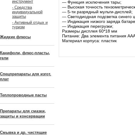
инструмент
― Функция исключения тары;
― Высокая точность тензометрическ
- Средства
― 5-ти разрядный мульти-дисплей;
индивидуальной
― Светодиодная подсветка синего ц
защиты
― Индикация низкого заряда батаре
- Активный отдых и
― Индикация перегрузки;
туризм
Размеры дисплея 60*18 мм
Питание: Два элемента питания ААА
Жидкие флюсы
Материал корпуса: пластик
Канифоли, флюс-пласты,
гели
Спецпрепараты для изгот.
плат
Теплопроводные пасты
Препараты для смазки,
защиты и консервации
Смывка и др. чистящие