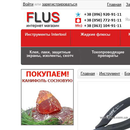
Войти
или
зарегистрироваться
Главная
За
Я
Инструменты Intertool
Жидкие флюсы
Клея, лаки, защитные
Токопроводящие
экраны, изоленты, скотч
препараты
Главная
»
Инструмент
»
Бок