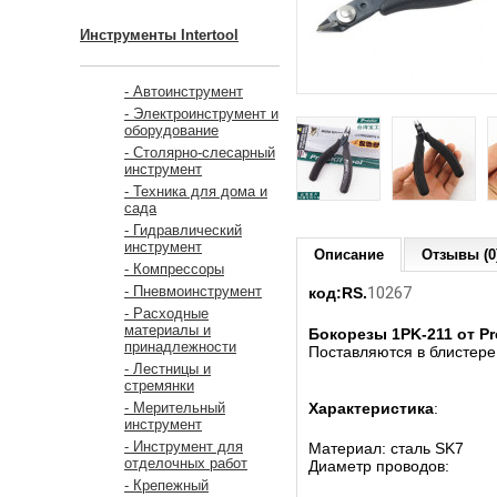
Инструменты Intertool
- Автоинструмент
- Электроинструмент и
оборудование
- Столярно-слесарный
инструмент
- Техника для дома и
сада
- Гидравлический
инструмент
Описание
Отзывы (0
- Компрессоры
10267
- Пневмоинструмент
код:RS.
- Расходные
материалы и
Бокорезы 1PK-211 от Pr
принадлежности
Поставляются в блистере
- Лестницы и
стремянки
Характеристика
:
- Мерительный
инструмент
- Инструмент для
Материал: сталь SK7
отделочных работ
Диаметр проводов:
- Крепежный