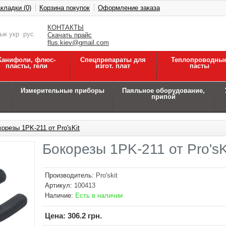
кладки (0)
Корзина покупок
Оформление заказа
КОНТАКТЫ
зык
укр
рус
Скачать прайс
flus.kiev@gmail.com
Канифоли, флюс-
Спецпрепараты для
Теплопроводны
пласты, гели
изгот. плат
пасты
Измерительные приборы
Паяльное оборудование,
припой
орезы 1PK-211 от Pro'sKit
Бокорезы 1PK-211 от Pro'sK
Производитель:
Pro'skit
Артикул:
100413
Наличие:
Есть в наличии
Цена:
306.2 грн.