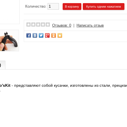
Количество:
Купить одним нажатием
Отзывов: 0
|
Написать отзыв
)
o'sKit
- представляют собой кусачки, изготовлены из стали, преци
.