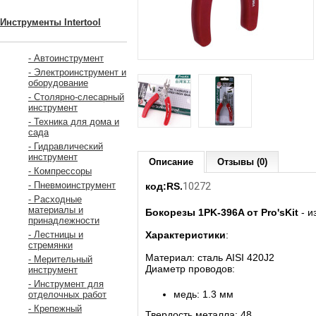
Инструменты Intertool
- Автоинструмент
- Электроинструмент и
оборудование
- Столярно-слесарный
инструмент
- Техника для дома и
сада
- Гидравлический
инструмент
Описание
Отзывы (0)
- Компрессоры
10272
- Пневмоинструмент
код:RS.
- Расходные
материалы и
Бокорезы 1PK-396A от Pro'sKit
- и
принадлежности
Характеристики
:
- Лестницы и
стремянки
Материал: сталь AISI 420J2
- Мерительный
Диаметр проводов:
инструмент
- Инструмент для
медь: 1.3 мм
отделочных работ
- Крепежный
Твердость металла: 48