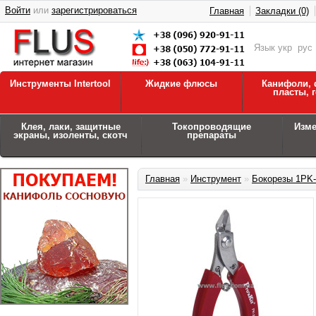
Войти
или
зарегистрироваться
Главная
Закладки (0)
Язык
укр
рус
Инструменты Intertool
Жидкие флюсы
Канифоли, 
пласты, 
Клея, лаки, защитные
Токопроводящие
Изм
экраны, изоленты, скотч
препараты
Главная
»
Инструмент
»
Бокорезы 1PK-3