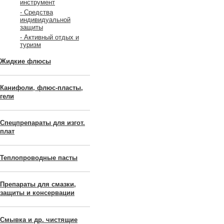
инструмент
- Средства
индивидуальной
защиты
- Активный отдых и
туризм
Жидкие флюсы
Канифоли, флюс-пласты,
гели
Спецпрепараты для изгот.
плат
Теплопроводные пасты
Препараты для смазки,
защиты и консервации
Смывка и др. чистящие