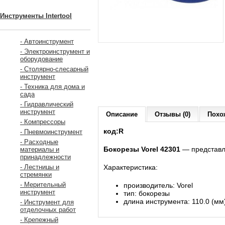
Инструменты Intertool
- Автоинструмент
- Электроинструмент и
оборудование
- Столярно-слесарный
инструмент
- Техника для дома и
сада
- Гидравлический
инструмент
Описание
Отзывы (0)
Похо
- Компрессоры
код:R
- Пневмоинструмент
- Расходные
Бокорезы Vorel 42301
― представля
материалы и
принадлежности
Характеристика:
- Лестницы и
стремянки
- Мерительный
производитель: Vorel
инструмент
тип: бокорезы
длина инструмента: 110.0 (мм
- Инструмент для
отделочных работ
- Крепежный