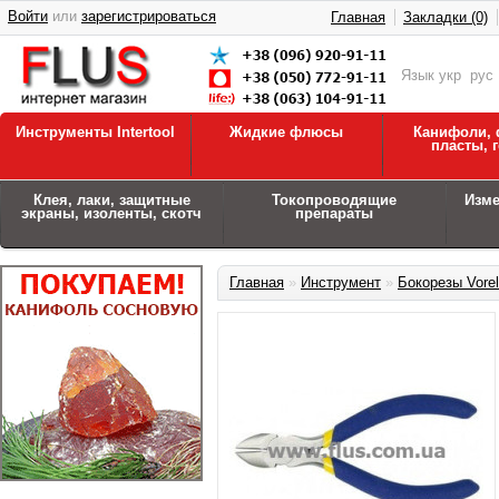
Войти
или
зарегистрироваться
Главная
Закладки (0)
Язык
укр
рус
Инструменты Intertool
Жидкие флюсы
Канифоли, 
пласты, 
Клея, лаки, защитные
Токопроводящие
Изм
экраны, изоленты, скотч
препараты
Главная
»
Инструмент
»
Бокорезы Vore