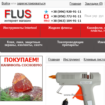
Войти
или
зарегистрироваться
Главная
Закладки (0)
Язык
укр
рус
Инструменты Intertool
Жидкие флюсы
Канифоли, 
пласты, 
Клея, лаки, защитные
Токопроводящие
Изм
экраны, изоленты, скотч
препараты
Главная
»
Инструмент
»
Клеевые пист