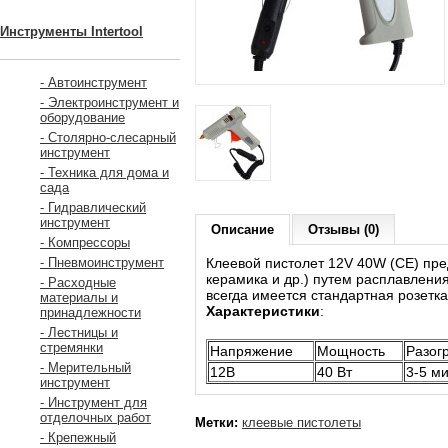
Инструменты Intertool
- Автоинструмент
- Электроинструмент и
оборудование
- Столярно-слесарный
инструмент
- Техника для дома и
сада
- Гидравлический
инструмент
Описание
Отзывы (0)
- Компрессоры
Клеевой пистолет 12V 40W (CE) пред
- Пневмоинструмент
керамика и др.) путем расплавления 
- Расходные
всегда имеется стандартная розетка
материалы и
Характеристики
:
принадлежности
- Лестницы и
стремянки
Напряжение
Мощность
Разог
- Мерительный
12B
40 Вт
3-5 ми
инструмент
- Инструмент для
отделочных работ
Метки:
клеевые пистолеты
- Крепежный