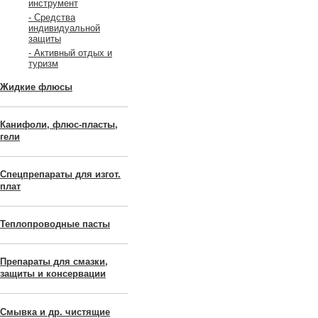
инструмент
- Средства
индивидуальной
защиты
- Активный отдых и
туризм
Жидкие флюсы
Канифоли, флюс-пласты,
гели
Спецпрепараты для изгот.
плат
Теплопроводные пасты
Препараты для смазки,
защиты и консервации
Смывка и др. чистящие