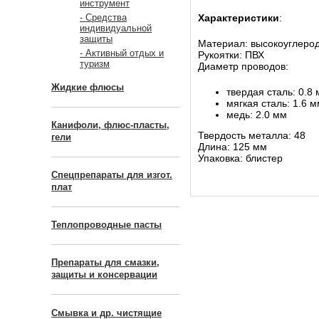
инструмент
Характеристики
:
- Средства
индивидуальной
защиты
Материал: высокоуглерод
- Активный отдых и
Рукоятки: ПВХ
туризм
Диаметр проводов:
Жидкие флюсы
твердая сталь: 0.8
мягкая сталь: 1.6 
медь: 2.0 мм
Канифоли, флюс-пласты,
Твердость металла: 48
гели
Длина: 125 мм
Упаковка: блистер
Спецпрепараты для изгот.
плат
Теплопроводные пасты
Препараты для смазки,
защиты и консервации
Смывка и др. чистящие