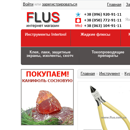
Войти
или
зарегистрироваться
Главная
За
Я
Инструменты Intertool
Жидкие флюсы
Клея, лаки, защитные
Токопроводящие
экраны, изоленты, скотч
препараты
Главная
»
Инструмент
»
Ку