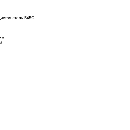
истая сталь S45C
 мм
мм