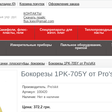
кладки (0)
Корзина покупок
Оформление заказа
КОНТАКТЫ
зык
укр
рус
Скачать прайс
flus.kiev@gmail.com
Канифоли, флюс-
Спецпрепараты для
Теплопроводны
пласты, гели
изгот. плат
пасты
Измерительные приборы
Паяльное оборудование,
припой
сачки, плоскогубцы, бокорезы
»
Бокорезы 1PK-705Y от Pro'sKit
Бокорезы 1PK-705Y от Pro's
Производитель:
Pro'skit
Артикул:
100420
Наличие:
Нет в наличии
Цена:
372.2 грн.