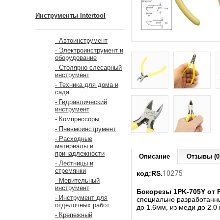
Инструменты Intertool
- Автоинструмент
- Электроинструмент и
оборудование
- Столярно-слесарный
инструмент
- Техника для дома и
сада
- Гидравлический
инструмент
- Компрессоры
- Пневмоинструмент
- Расходные
материалы и
принадлежности
Описание
Отзывы (0
- Лестницы и
стремянки
10275
код:RS.
- Мерительный
инструмент
Бокорезы 1PK-705Y
от 
- Инструмент для
специально разработанны
отделочных работ
до 1.6мм, из меди до 2.0
- Крепежный