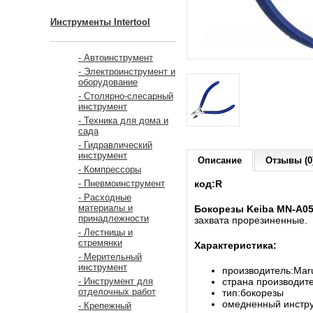
Инструменты Intertool
- Автоинструмент
- Электроинструмент и
оборудование
- Столярно-слесарный
инструмент
- Техника для дома и
сада
- Гидравлический
инструмент
Описание
Отзывы (0
- Компрессоры
код:R
- Пневмоинструмент
- Расходные
материалы и
Бокорезы Keiba MN-A0
принадлежности
захвата прорезиненные.
- Лестницы и
стремянки
Характеристика:
- Мерительный
инструмент
производитель:Mar
страна производит
- Инструмент для
отделочных работ
тип:бокорезы
омедненный инстру
- Крепежный