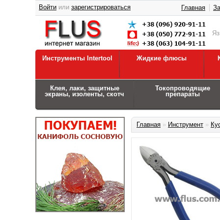
Войти
или
зарегистрироваться
Главная
За
Я
Инструменты Intertool
Жидкие флюсы
Клея, лаки, защитные
Токопроводящие
экраны, изоленты, скотч
препараты
Главная
»
Инструмент
»
Ку