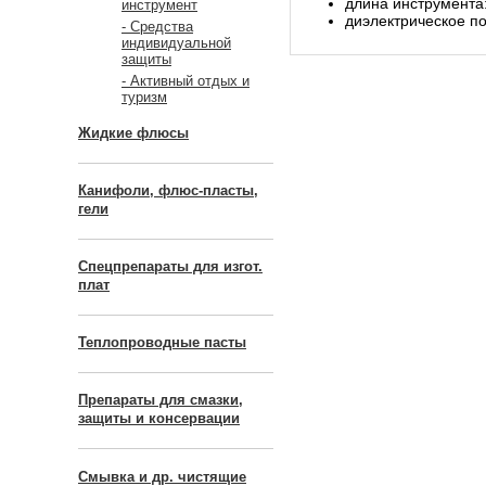
длина инструмента:
инструмент
диэлектрическое по
- Средства
индивидуальной
защиты
- Активный отдых и
туризм
Жидкие флюсы
Канифоли, флюс-пласты,
гели
Спецпрепараты для изгот.
плат
Теплопроводные пасты
Препараты для смазки,
защиты и консервации
Смывка и др. чистящие