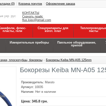
кладки (0)
Корзина покупок
Оформление заказа
КОНТАКТЫ
зык
укр
рус
Скачать прайс
flus.kiev@gmail.com
Канифоли, флюс-
Спецпрепараты для
Теплопроводны
пласты, гели
изгот. плат
пасты
Измерительные приборы
Паяльное оборудование,
припой
сачки, плоскогубцы, бокорезы
»
Бокорезы Keiba MN-A05 125mm
Бокорезы Keiba MN-A05 1
Производитель:
Maruto
Артикул:
10035
Наличие:
Нет в наличии
Цена:
345.8 грн.