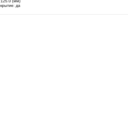
125.0 (мм)
крытие: да