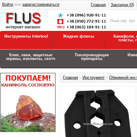
Войти
или
зарегистрироваться
Главная
Закладки (0)
Язык
укр
рус
Инструменты Intertool
Жидкие флюсы
Канифоли, 
пласты, 
Клея, лаки, защитные
Токопроводящие
Изм
экраны, изоленты, скотч
препараты
Главная
»
Инструмент
»
Обжимной инс