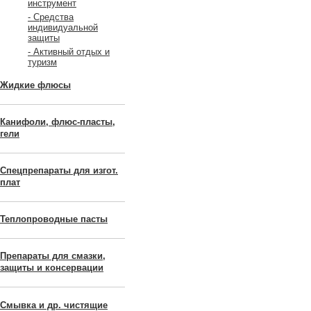
инструмент
- Средства
индивидуальной
защиты
- Активный отдых и
туризм
Жидкие флюсы
Канифоли, флюс-пласты,
гели
Спецпрепараты для изгот.
плат
Теплопроводные пасты
Препараты для смазки,
защиты и консервации
Смывка и др. чистящие