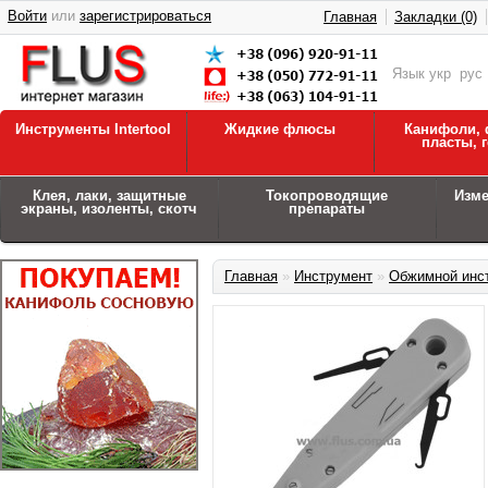
Войти
или
зарегистрироваться
Главная
Закладки (0)
Язык
укр
рус
Инструменты Intertool
Жидкие флюсы
Канифоли, 
пласты, 
Клея, лаки, защитные
Токопроводящие
Изм
экраны, изоленты, скотч
препараты
Главная
»
Инструмент
»
Обжимной инс