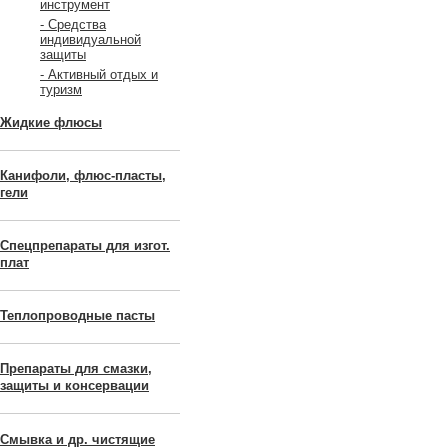
инструмент
- Средства
индивидуальной
защиты
- Активный отдых и
туризм
Жидкие флюсы
Канифоли, флюс-пласты,
гели
Спецпрепараты для изгот.
плат
Теплопроводные пасты
Препараты для смазки,
защиты и консервации
Смывка и др. чистящие