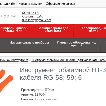
кладки (0)
Корзина покупок
Оформление заказа
КОНТАКТЫ
зык
укр
рус
Скачать прайс
flus.kiev@gmail.com
Канифоли, флюс-
Спецпрепараты для
Теплопроводны
пласты, гели
изгот. плат
пасты
Измерительные приборы
Паяльное оборудование,
припой
жимной инструмент
»
Инструмент обжимной HT-301C для коаксиального к
Инструмент обжимной HT-3
кабеля RG-58; 59; 6
Производитель:
R'Deer
Артикул:
12-0304
Наличие:
Есть в наличии