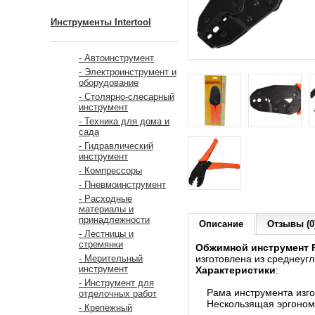
Инструменты Intertool
- Автоинструмент
- Электроинструмент и
оборудование
- Столярно-слесарный
инструмент
- Техника для дома и
сада
- Гидравлический
инструмент
- Компрессоры
- Пневмоинструмент
- Расходные
материалы и
принадлежности
Описание
Отзывы (0
- Лестницы и
стремянки
Обжимной инструмент R
изготовлена из среднеуг
- Мерительный
инструмент
Характеристики
:
- Инструмент для
Рама инструмента изгот
отделочных работ
Нескользящая эргономи
- Крепежный