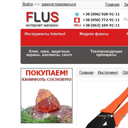
Войти
или
зарегистрироваться
Главная
За
Я
Инструменты Intertool
Жидкие флюсы
Клея, лаки, защитные
Токопроводящие
экраны, изоленты, скотч
препараты
Главная
»
Инструмент
»
Об