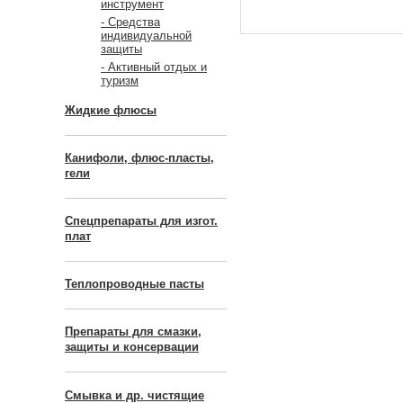
инструмент
- Средства
индивидуальной
защиты
- Активный отдых и
туризм
Жидкие флюсы
Канифоли, флюс-пласты,
гели
Спецпрепараты для изгот.
плат
Теплопроводные пасты
Препараты для смазки,
защиты и консервации
Смывка и др. чистящие