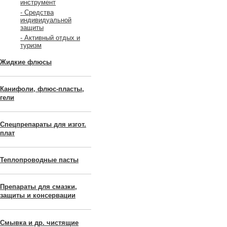
инструмент
- Средства
индивидуальной
защиты
- Активный отдых и
туризм
Жидкие флюсы
Канифоли, флюс-пласты,
гели
Спецпрепараты для изгот.
плат
Теплопроводные пасты
Препараты для смазки,
защиты и консервации
Смывка и др. чистящие