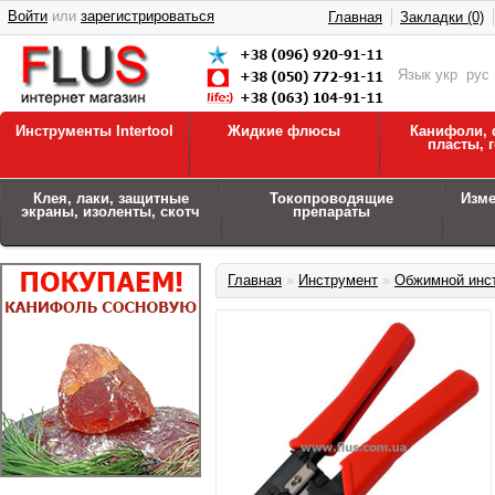
Войти
или
зарегистрироваться
Главная
Закладки (0)
Язык
укр
рус
Инструменты Intertool
Жидкие флюсы
Канифоли, 
пласты, 
Клея, лаки, защитные
Токопроводящие
Изм
экраны, изоленты, скотч
препараты
Главная
»
Инструмент
»
Обжимной инс