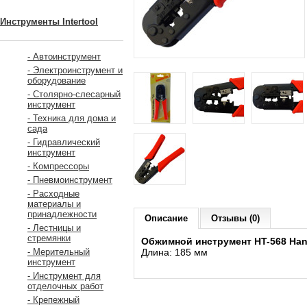
Инструменты Intertool
- Автоинструмент
- Электроинструмент и
оборудование
- Столярно-слесарный
инструмент
- Техника для дома и
сада
- Гидравлический
инструмент
- Компрессоры
- Пневмоинструмент
- Расходные
материалы и
принадлежности
Описание
Отзывы (0)
- Лестницы и
стремянки
Обжимной инструмент HT-568 Han
Длина: 185 мм
- Мерительный
инструмент
- Инструмент для
отделочных работ
- Крепежный