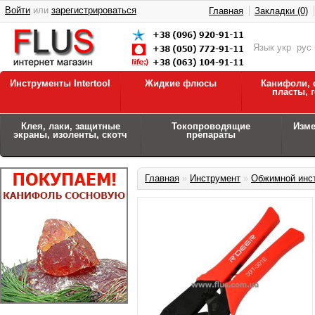
Войти
или
зарегистрироваться
Главная
Закладки (0)
Язык
укр
рус
Инструменты Intertool
Жидкие флюсы
Канифоли, 
пласты, 
Клея, лаки, защитные
Токопроводящие
Изм
экраны, изоленты, скотч
препараты
Главная
»
Инструмент
»
Обжимной инс