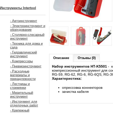
Инструменты Intertool
- Автоинструмент
- Электроинструмент и
оборудование
- Столярно-слесарный
инструмент
- Техника для дома и
сада
- Гидравлический
инструмент
Описание
Отзывы (0)
- Компрессоры
Набор инструментов HT-K5501
- к
- Пневмоинструмент
компрессионный инструмент для со
- Расходные
RG-59, RG-62, RG-6, RG-6QS, RG-3C
материалы и
Характеристика:
принадлежности
- Лестницы и
опрессовка коннекторов
стремянки
зачистка кабеля
- Мерительный
инструмент
- Инструмент для
отделочных работ
- Крепежный