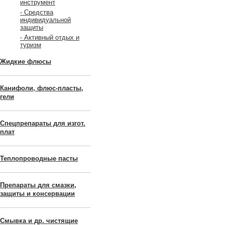
инструмент
- Средства
индивидуальной
защиты
- Активный отдых и
туризм
Жидкие флюсы
Канифоли, флюс-пласты,
гели
Спецпрепараты для изгот.
плат
Теплопроводные пасты
Препараты для смазки,
защиты и консервации
Смывка и др. чистящие