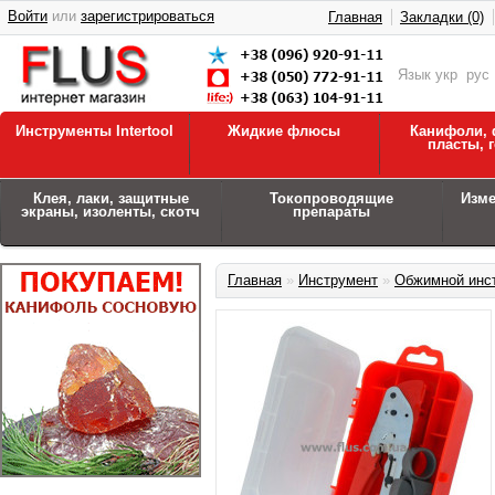
Войти
или
зарегистрироваться
Главная
Закладки (0)
Язык
укр
рус
Инструменты Intertool
Жидкие флюсы
Канифоли, 
пласты, 
Клея, лаки, защитные
Токопроводящие
Изм
экраны, изоленты, скотч
препараты
Главная
»
Инструмент
»
Обжимной инс