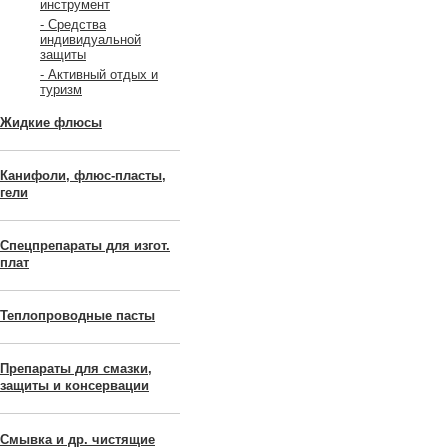
инструмент
- Средства
индивидуальной
защиты
- Активный отдых и
туризм
Жидкие флюсы
Канифоли, флюс-пласты,
гели
Спецпрепараты для изгот.
плат
Теплопроводные пасты
Препараты для смазки,
защиты и консервации
Смывка и др. чистящие