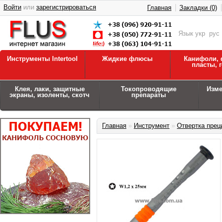
Войти
или
зарегистрироваться
Главная
Закладки (0)
Язык
укр
рус
Инструменты Intertool
Жидкие флюсы
Канифоли, 
пласты, 
Клея, лаки, защитные
Токопроводящие
Изм
экраны, изоленты, скотч
препараты
Главная
»
Инструмент
»
Отвертка прец