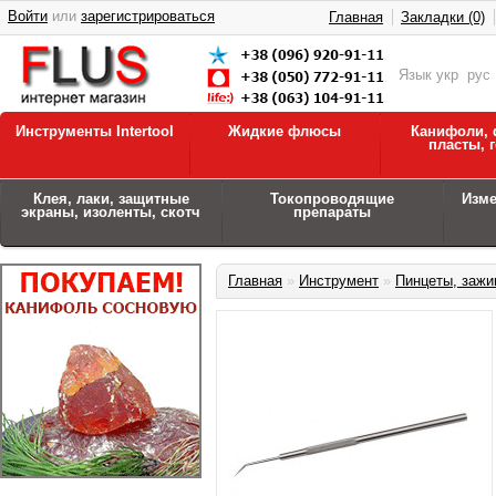
Войти
или
зарегистрироваться
Главная
Закладки (0)
Язык
укр
рус
Инструменты Intertool
Жидкие флюсы
Канифоли, 
пласты, 
Клея, лаки, защитные
Токопроводящие
Изм
экраны, изоленты, скотч
препараты
Главная
»
Инструмент
»
Пинцеты, заж