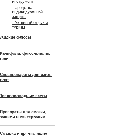
инструмент
- Средства
индивидуальной
защиты
- Активный отдых и
туризм
Жидкие флюсы
Канифоли, флюс-пласты,
гели
Спецпрепараты для изгот.
плат
Теплопроводные пасты
Препараты для смазки,
защиты и консервации
Смывка и др. чистящие