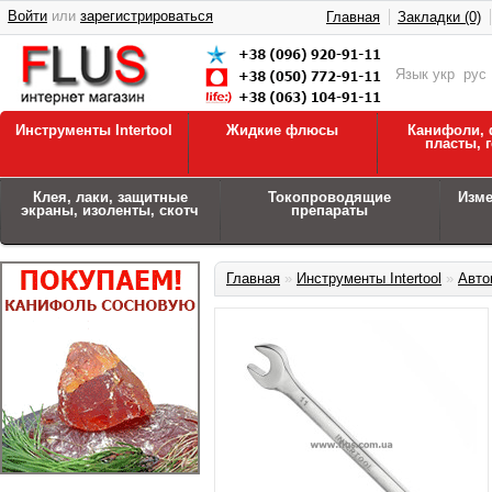
Войти
или
зарегистрироваться
Главная
Закладки (0)
Язык
укр
рус
Инструменты Intertool
Жидкие флюсы
Канифоли, 
пласты, 
Клея, лаки, защитные
Токопроводящие
Изм
экраны, изоленты, скотч
препараты
Главная
»
Инструменты Intertool
»
Авто