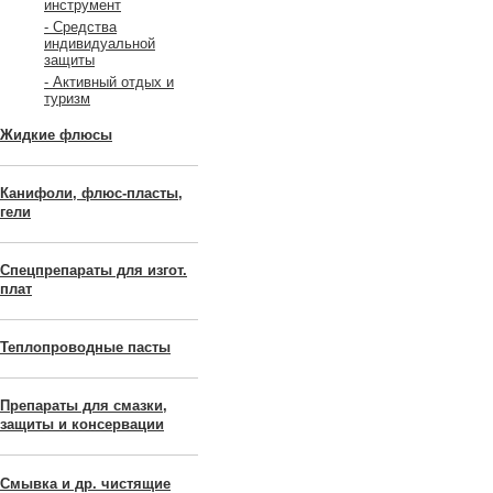
инструмент
- Средства
индивидуальной
защиты
- Активный отдых и
туризм
Жидкие флюсы
Канифоли, флюс-пласты,
гели
Спецпрепараты для изгот.
плат
Теплопроводные пасты
Препараты для смазки,
защиты и консервации
Смывка и др. чистящие