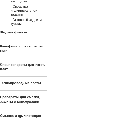
инструмент
- Средства
индивидуальной
защиты
- Активный отдых и
туризм
Жидкие флюсы
Канифоли, флюс-пласты,
гели
Спецпрепараты для изгот.
плат
Теплопроводные пасты
Препараты для смазки,
защиты и консервации
Смывка и др. чистящие