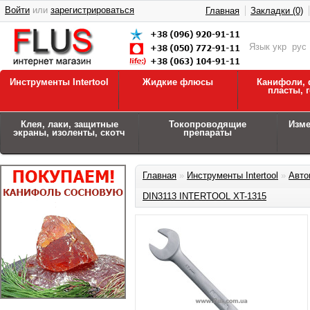
Войти
или
зарегистрироваться
Главная
Закладки (0)
Язык
укр
рус
Инструменты Intertool
Жидкие флюсы
Канифоли, 
пласты, 
Клея, лаки, защитные
Токопроводящие
Изм
экраны, изоленты, скотч
препараты
Главная
»
Инструменты Intertool
»
Авто
DIN3113 INTERTOOL XT-1315