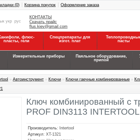
кладки (0)
Корзина покупок
Оформление заказа
КОНТАКТЫ
зык
укр
рус
Скачать прайс
flus.kiev@gmail.com
Канифоли, флюс-
Спецпрепараты для
Теплопроводны
пласты, гели
изгот. плат
пасты
Измерительные приборы
Паяльное оборудование,
припой
rtool
»
Автоинструмент
»
Ключи
»
Ключи гаечные комбинированные
»
Кл
21
Ключ комбинированный с тр
PROF DIN3113 INTERTOOL
Производитель:
Intertool
Артикул:
XT-1321