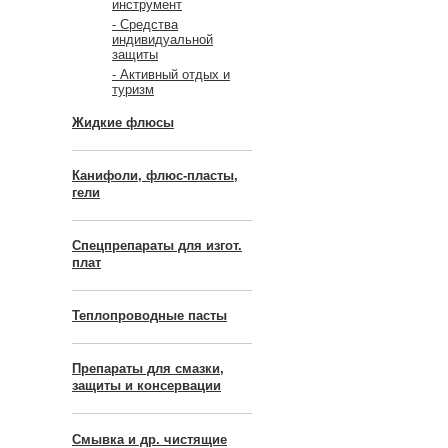
инструмент
- Средства
индивидуальной
защиты
- Активный отдых и
туризм
Жидкие флюсы
Канифоли, флюс-пласты,
гели
Спецпрепараты для изгот.
плат
Теплопроводные пасты
Препараты для смазки,
защиты и консервации
Смывка и др. чистящие