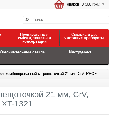
Товаров: 0 (0.0 грн.)
е
Препараты для
Смывка и др.
смазки, защиты и
чистящие препараты
консервации
Увеличительные стекла
Инструмент
юч комбинированный с трещоточкой 21 мм, CrV, PROF
ещоточкой 21 мм, CrV,
 XT-1321