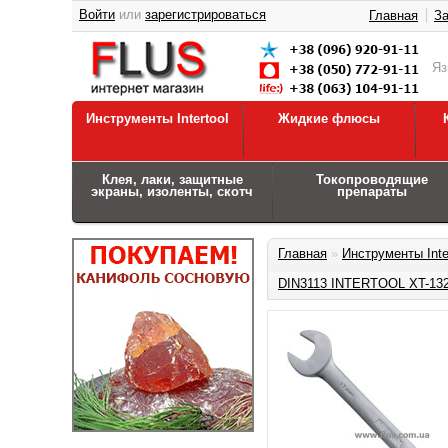
Войти
или
зарегистрироваться
Главная
За
Я
Инструменты Intertool
Жидкие флюсы
Клея, лаки, защитные
Токопроводящие
экраны, изоленты, скотч
препараты
Главная
»
Инструменты Inte
DIN3113 INTERTOOL XT-13