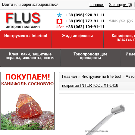
Войти
или
зарегистрироваться
Главная
Закладки (0)
Язык
укр
рус
Инструменты Intertool
Жидкие флюсы
Канифоли, 
пласты, 
Клея, лаки, защитные
Токопроводящие
Изм
экраны, изоленты, скотч
препараты
Главная
»
Инструменты Intertool
»
Авто
покрытие INTERTOOL XT-1418