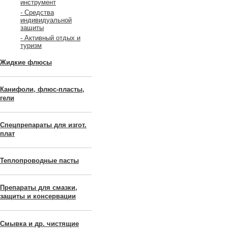
инструмент
- Средства
индивидуальной
защиты
- Активный отдых и
туризм
Жидкие флюсы
Канифоли, флюс-пласты,
гели
Спецпрепараты для изгот.
плат
Теплопроводные пасты
Препараты для смазки,
защиты и консервации
Смывка и др. чистящие