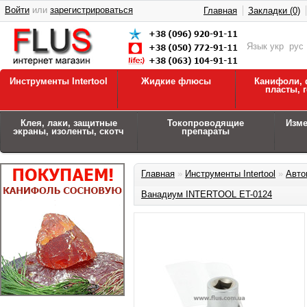
Войти
или
зарегистрироваться
Главная
Закладки (0)
Язык
укр
рус
Инструменты Intertool
Жидкие флюсы
Канифоли, 
пласты, 
Клея, лаки, защитные
Токопроводящие
Изм
экраны, изоленты, скотч
препараты
Главная
»
Инструменты Intertool
»
Авто
Ванадиум INTERTOOL ET-0124