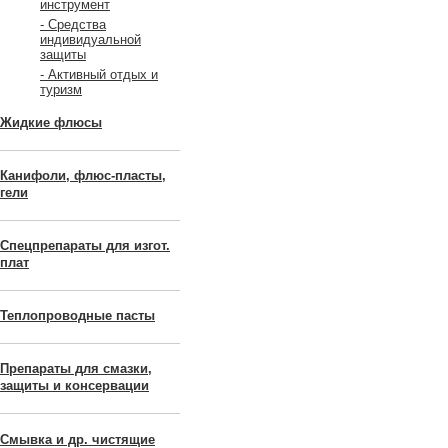
инструмент
- Средства
индивидуальной
защиты
- Активный отдых и
туризм
Жидкие флюсы
Канифоли, флюс-пласты,
гели
Спецпрепараты для изгот.
плат
Теплопроводные пасты
Препараты для смазки,
защиты и консервации
Смывка и др. чистящие