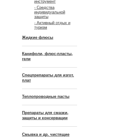
инструмент
- Средства
индивидуальной
защиты
- Активный отдых и
туризм
Жидкие флюсы
Канифоли, флюс-пласты,
гели
Спецпрепараты для изгот.
плат
Теплопроводные пасты
Препараты для смазки,
защиты и консервации
Смывка и др. чистящие