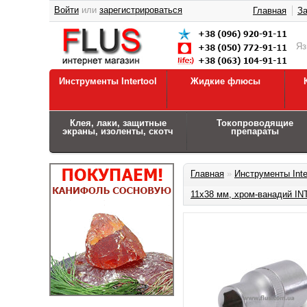
Войти
или
зарегистрироваться
Главная
За
Я
Инструменты Intertool
Жидкие флюсы
Клея, лаки, защитные
Токопроводящие
экраны, изоленты, скотч
препараты
Главная
»
Инструменты Inte
11x38 мм, хром-ванадий I