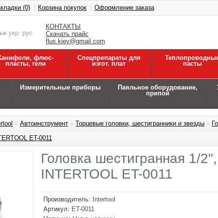
кладки (0)
Корзина покупок
Оформление заказа
КОНТАКТЫ
зык
укр
рус
Скачать прайс
flus.kiev@gmail.com
Канифоли, флюс-
Спецпрепараты для
Теплопроводны
пласты, гели
изгот. плат
пасты
Измерительные приборы
Паяльное оборудование,
припой
rtool
»
Автоинструмент
»
Торцевые головки, шестигранники и звезды
»
Г
NTERTOOL ET-0011
Головка шестигранная 1/2"
INTERTOOL ET-0011
Производитель:
Intertool
Артикул:
ET-0011