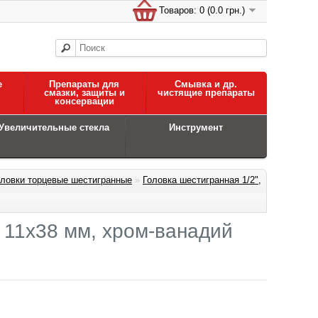
Товаров: 0 (0.0 грн.)
е
Препараты для
Смывка и др.
смазки, защиты и
чистящие препараты
консервации
Увеличительные стекла
Инструмент
оловки торцевые шестигранные
»
Головка шестигранная 1/2",
, 11x38 мм, хром-ванадий