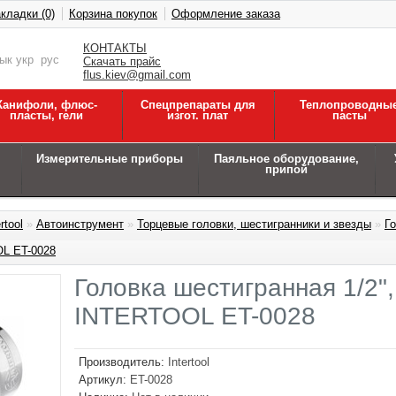
кладки (0)
Корзина покупок
Оформление заказа
КОНТАКТЫ
зык
укр
рус
Скачать прайс
flus.kiev@gmail.com
Канифоли, флюс-
Спецпрепараты для
Теплопроводны
пласты, гели
изгот. плат
пасты
Измерительные приборы
Паяльное оборудование,
припой
rtool
»
Автоинструмент
»
Торцевые головки, шестигранники и звезды
»
Г
L ET-0028
Головка шестигранная 1/2"
INTERTOOL ET-0028
Производитель:
Intertool
Артикул:
ET-0028