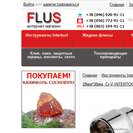
Войти
или
зарегистрироваться
Главная
За
Я
Инструменты Intertool
Жидкие флюсы
Клея, лаки, защитные
Токопроводящие
экраны, изоленты, скотч
препараты
Главная
»
Инструменты Inte
28мм*38мм, Cr-V INTERTOO