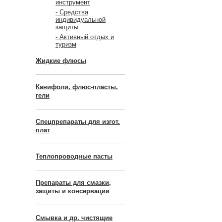
инструмент
- Средства
индивидуальной
защиты
- Активный отдых и
туризм
Жидкие флюсы
Канифоли, флюс-пласты,
гели
Спецпрепараты для изгот.
плат
Теплопроводные пасты
Препараты для смазки,
защиты и консервации
Смывка и др. чистящие