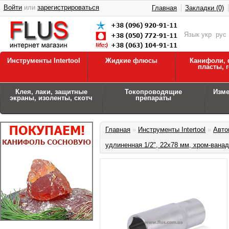
Войти
или
зарегистрироваться
Главная
Закладки (0)
Язык
укр
рус
Инструменты Intertool
Жидкие флюсы
Канифоли, 
пласты, 
Клея, лаки, защитные
Токопроводящие
Изм
экраны, изоленты, скотч
препараты
Главная
»
Инструменты Intertool
»
Авто
удлиненная 1/2", 22x78 мм, хром-ван