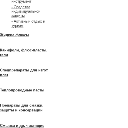
инструмент
- Средства
индивидуальной
защиты
- Активный отдых и
туризм
Жидкие флюсы
Канифоли, флюс-пласты,
гели
Спецпрепараты для изгот.
плат
Теплопроводные пасты
Препараты для смазки,
защиты и консервации
Смывка и др. чистящие