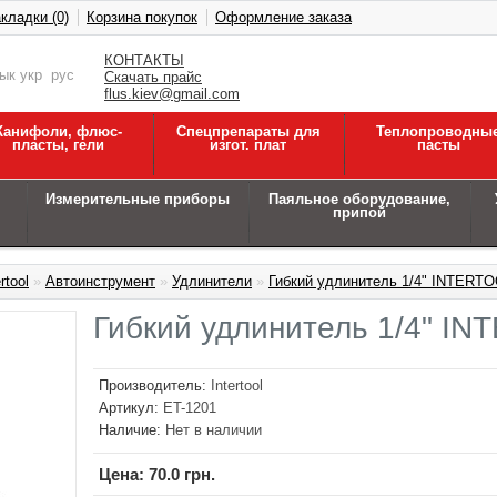
кладки (0)
Корзина покупок
Оформление заказа
КОНТАКТЫ
зык
укр
рус
Скачать прайс
flus.kiev@gmail.com
Канифоли, флюс-
Спецпрепараты для
Теплопроводны
пласты, гели
изгот. плат
пасты
Измерительные приборы
Паяльное оборудование,
припой
rtool
»
Автоинструмент
»
Удлинители
»
Гибкий удлинитель 1/4" INTERTO
Гибкий удлинитель 1/4" I
Производитель:
Intertool
Артикул:
ET-1201
Наличие:
Нет в наличии
Цена:
70.0 грн.