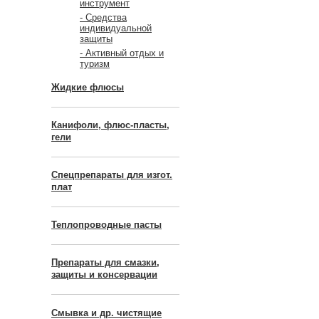
инструмент
- Средства
индивидуальной
защиты
- Активный отдых и
туризм
Жидкие флюсы
Канифоли, флюс-пласты,
гели
Спецпрепараты для изгот.
плат
Теплопроводные пасты
Препараты для смазки,
защиты и консервации
Смывка и др. чистящие