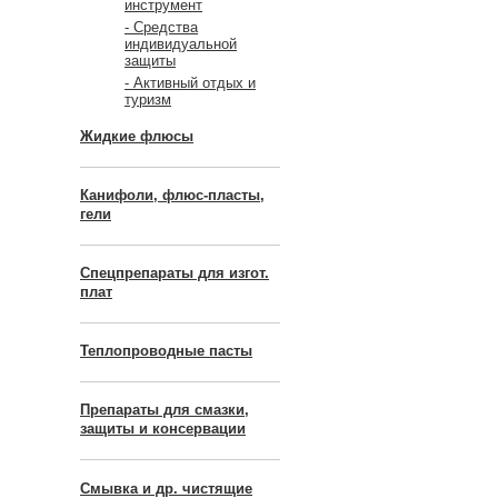
инструмент
- Средства
индивидуальной
защиты
- Активный отдых и
туризм
Жидкие флюсы
Канифоли, флюс-пласты,
гели
Спецпрепараты для изгот.
плат
Теплопроводные пасты
Препараты для смазки,
защиты и консервации
Смывка и др. чистящие