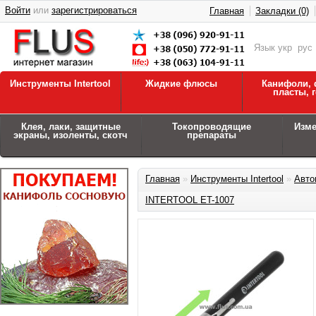
Войти
или
зарегистрироваться
Главная
Закладки (0)
Язык
укр
рус
Инструменты Intertool
Жидкие флюсы
Канифоли, 
пласты, 
Клея, лаки, защитные
Токопроводящие
Изм
экраны, изоленты, скотч
препараты
Главная
»
Инструменты Intertool
»
Авто
INTERTOOL ET-1007