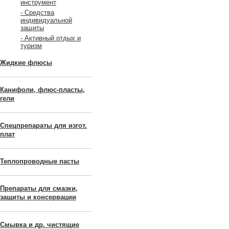
инструмент
- Средства
индивидуальной
защиты
- Активный отдых и
туризм
Жидкие флюсы
Канифоли, флюс-пласты,
гели
Спецпрепараты для изгот.
плат
Теплопроводные пасты
Препараты для смазки,
защиты и консервации
Смывка и др. чистящие