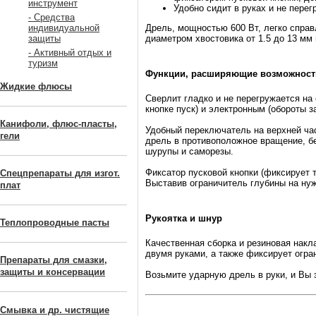
инструмент
Удобно сидит в руках и не пере
- Средства
Дрель, мощностью 600 Вт, легко справ
индивидуальной
диаметром хвостовика от 1.5 до 13 мм
защиты
- Активный отдых и
туризм
Функции, расширяющие возможност
Жидкие флюсы
Сверлит гладко и не перегружается на
кнопке пуск) и электронным (обороты з
Канифоли, флюс-пласты,
Удобный переключатель на верхней ча
гели
дрель в противоположное вращение, бе
шурупы и саморезы.
Фиксатор пусковой кнопки (фиксирует
Спецпрепараты для изгот.
Выставив ограничитель глубины на нуж
плат
Рукоятка и шнур
Теплопроводные пасты
Качественная сборка и резиновая накл
двумя руками, а также фиксирует огра
Препараты для смазки,
защиты и консервации
Возьмите ударную дрель в руки, и Вы 
Смывка и др. чистящие