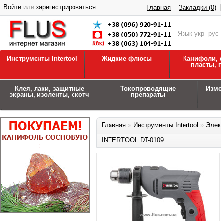
Войти
или
зарегистрироваться
Главная
Закладки (0)
Язык
укр
рус
Инструменты Intertool
Жидкие флюсы
Канифоли, 
пласты, 
Клея, лаки, защитные
Токопроводящие
Изм
экраны, изоленты, скотч
препараты
Главная
»
Инструменты Intertool
»
Элек
INTERTOOL DT-0109