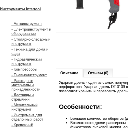
Инструменты Intertool
- Автоинструмент
- Электроинструмент и
оборудование
- Столярно-слесарный
инструмент
- Техника для дома и
сада
- Гидравлический
инструмент
- Компрессоры
Описание
Отзывы (0)
- Пневмоинструмент
- Расходные
Ударная дрель - один из самых популя
материалы и
перфоратора. Ударная дрель DT-0109 п
принадлежности
позволяют хранить и перевозить дрель
- Лестницы и
стремянки
- Мерительный
Особенности:
инструмент
- Инструмент для
Большое количество оборотов (д
отделочных работ
Возможности дрели расширены: р
- Крепежный
фиксатором пусковой кнопки, до