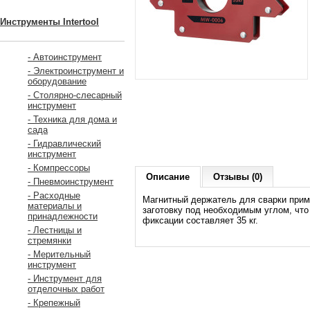
Инструменты Intertool
- Автоинструмент
- Электроинструмент и
оборудование
- Столярно-слесарный
инструмент
- Техника для дома и
сада
- Гидравлический
инструмент
- Компрессоры
Описание
Отзывы (0)
- Пневмоинструмент
- Расходные
Магнитный держатель для сварки прим
материалы и
заготовку под необходимым углом, что
принадлежности
фиксации составляет 35 кг.
- Лестницы и
стремянки
- Мерительный
инструмент
- Инструмент для
отделочных работ
- Крепежный