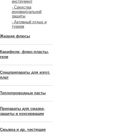
инструмент
- Средства
индивидуальной
защиты
- Активный отдых и
туризм
Жидкие флюсы
Канифоли, флюс-пласты,
гели
Спецпрепараты для изгот.
плат
Теплопроводные пасты
Препараты для смазки,
защиты и консервации
Смывка и др. чистящие