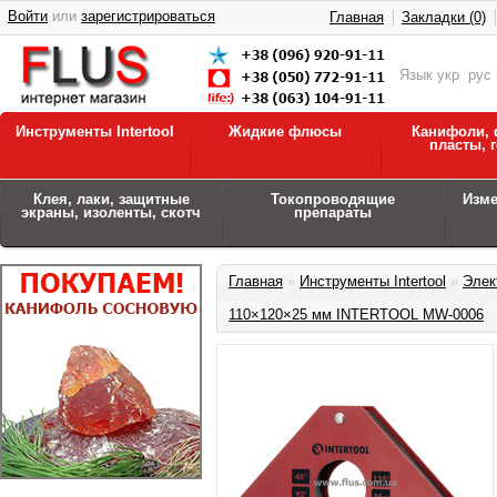
Войти
или
зарегистрироваться
Главная
Закладки (0)
Язык
укр
рус
Инструменты Intertool
Жидкие флюсы
Канифоли, 
пласты, 
Клея, лаки, защитные
Токопроводящие
Изм
экраны, изоленты, скотч
препараты
Главная
»
Инструменты Intertool
»
Элек
110×120×25 мм INTERTOOL MW-0006