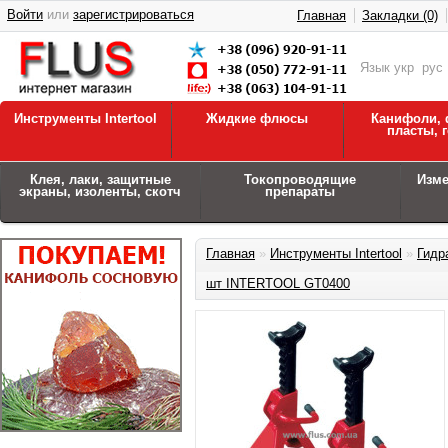
Войти
или
зарегистрироваться
Главная
Закладки (0)
Язык
укр
рус
Инструменты Intertool
Жидкие флюсы
Канифоли, 
пласты, 
Клея, лаки, защитные
Токопроводящие
Изм
экраны, изоленты, скотч
препараты
Главная
»
Инструменты Intertool
»
Гидр
шт INTERTOOL GT0400