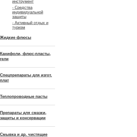
инструмент
- Средства
индивидуальной
защиты
- Активный отдых и
туризм
Жидкие флюсы
Канифоли, флюс-пласты,
гели
Спецпрепараты для изгот.
плат
Теплопроводные пасты
Препараты для смазки,
защиты и консервации
Смывка и др. чистящие