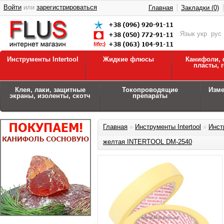
Войти
или
зарегистрироваться
Главная
Закладки (0)
Язык
укр
рус
Инструменты Intertool
Жидкие флюсы
Канифоли, 
пласты, 
Клея, лаки, защитные
Токопроводящие
Изм
экраны, изоленты, скотч
препараты
Главная
»
Инструменты Intertool
»
Инст
желтая INTERTOOL DM-2540