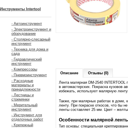
Инструменты Intertool
- Автоинструмент
- Электроинструмент и
оборудование
- Столярно-слесарный
инструмент
- Техника для дома и
сада
- Гидравлический
инструмент
- Компрессоры
Описание
Отзывы (0)
- Пневмоинструмент
- Расходные
Лента малярная DM-2540 INTERTOOL пр
материалы и
в автомастерских. Покраска кузовов а
принадлежности
избежать, используют малярную ленту
- Лестницы и
стремянки
Также, при малярных работах в доме,
- Мерительный
ленту. При покраске откосов, что бы 
инструмент
ленты составляет 25 мм. Цвет – желты
- Инструмент для
отделочных работ
Особенности малярной ленты
- Крепежный
Тип основы: специальная креппированн